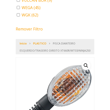
VULCAN BOR
(9)
WEGA
(45)
WGK
(62)
Remover Filtro
Início
PLASTICO
PISCA DIANTEIRO
ESQUERDO/TRASEIRO DIREITO XT660R/MT03/NINJA250