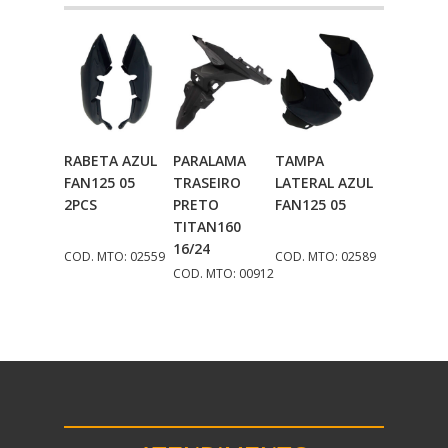
RABETA AZUL
PARALAMA
TAMPA
Adicionar
Adicionar
Adicionar
FAN125 05
TRASEIRO
LATERAL AZUL
Ao Carrinho
Ao Carrinho
Ao Carrinho
2PCS
PRETO
FAN125 05
TITAN160
16/24
COD. MTO: 02559
COD. MTO: 02589
COD. MTO: 00912