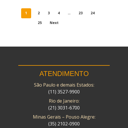
1
2
3
4
…
23
24
25
Next
ATENDIMENTO
São Paulo e demais Estados:
(11) 3527-9900
Rio de Janeiro:
(21) 3031-6700
Minas Gerais – Pouso Alegre:
(35) 2102-0900