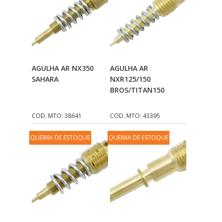
Adicionar Ao
Adicionar Ao
AGULHA AR NX350
AGULHA AR
Carrinho
Carrinho
SAHARA
NXR125/150
BROS/TITAN150
COD. MTO: 38641
COD. MTO: 43395
QUEIMA DE ESTOQUE
QUEIMA DE ESTOQUE
Adicionar Ao
Adicionar Ao