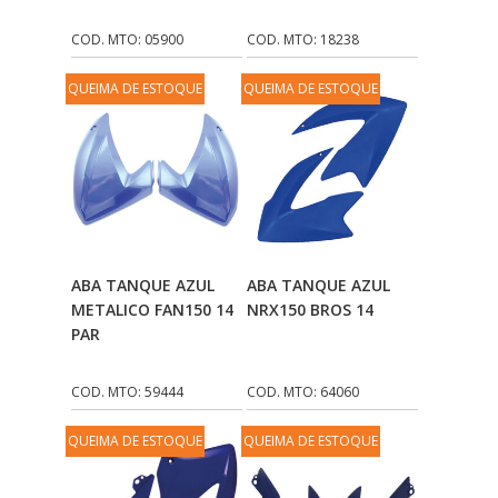
ILLION - EMBUS
(104)
COD. MTO: 05900
COD. MTO: 18238
IMPORTADO
(41)
QUEIMA DE ESTOQUE
QUEIMA DE ESTOQUE
JEROD
(5)
JOJAFER
(14)
KS
(104)
MAGNETRON
(496)
MELC
(9)
Adicionar Ao
Adicionar Ao
ABA TANQUE AZUL
ABA TANQUE AZUL
MGO MOLA
(137)
Carrinho
Carrinho
METALICO FAN150 14
NRX150 BROS 14
PAR
MOTO VISOR
(3)
MOTOBOR
(145)
COD. MTO: 59444
COD. MTO: 64060
MR
(28)
QUEIMA DE ESTOQUE
QUEIMA DE ESTOQUE
NAKATA
(4)