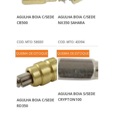
Adicionar Ao
Adicionar Ao
AGULHA BOIA C/SEDE
AGULHA BOIA C/SEDE
Carrinho
Carrinho
CB500
NX350 SAHARA
COD. MTO: 58930
COD. MTO: 43394
QUEIMA DE ESTOQUE
QUEIMA DE ESTOQUE
Adicionar Ao
AGULHA BOIA S/SEDE
Adicionar Ao
Carrinho
CRYPTON100
AGULHA BOIA C/SEDE
Carrinho
RD350