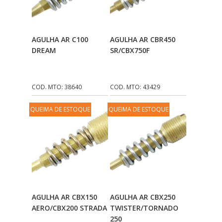
Adicionar Ao
Adicionar Ao
AGULHA AR C100
AGULHA AR CBR450
Carrinho
Carrinho
DREAM
SR/CBX750F
COD. MTO: 38640
COD. MTO: 43429
QUEIMA DE ESTOQUE
QUEIMA DE ESTOQUE
Adicionar Ao
Adicionar Ao
AGULHA AR CBX150
AGULHA AR CBX250
Carrinho
Carrinho
AERO/CBX200 STRADA
TWISTER/TORNADO
250