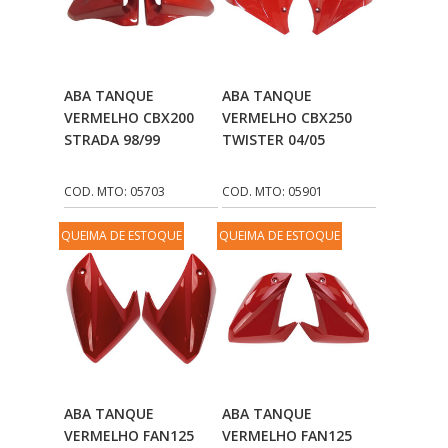
Adicionar Ao
Adicionar Ao
ABA TANQUE
ABA TANQUE
Carrinho
Carrinho
VERMELHO CBX200
VERMELHO CBX250
STRADA 98/99
TWISTER 04/05
COD. MTO: 05703
COD. MTO: 05901
QUEIMA DE ESTOQUE
QUEIMA DE ESTOQUE
Adicionar Ao
Adicionar Ao
ABA TANQUE
ABA TANQUE
Carrinho
Carrinho
VERMELHO FAN125
VERMELHO FAN125