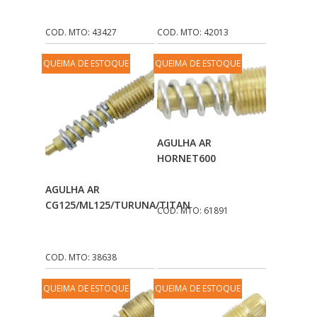
COD. MTO: 43427
COD. MTO: 42013
QUEIMA DE ESTOQUE
QUEIMA DE ESTOQUE
Adicionar Ao
AGULHA AR
Carrinho
HORNET600
Adicionar Ao
AGULHA AR
Carrinho
CG125/ML125/TURUNA/TITAN
COD. MTO: 61891
COD. MTO: 38638
QUEIMA DE ESTOQUE
QUEIMA DE ESTOQUE