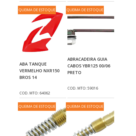
QUEIMA DE ESTOQUE
QUEIMA DE ESTOQUE
Adicionar Ao
ABRACADEIRA GUIA
Adicionar Ao
ABA TANQUE
Carrinho
CABOS YBR125 00/06
Carrinho
VERMELHO NXR150
PRETO
BROS 14
COD. MTO: 59016
COD. MTO: 64062
QUEIMA DE ESTOQUE
QUEIMA DE ESTOQUE