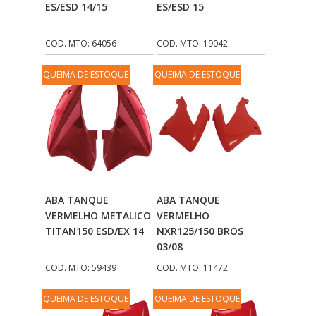
ES/ESD 14/15
ES/ESD 15
COD. MTO: 64056
COD. MTO: 19042
QUEIMA DE ESTOQUE
QUEIMA DE ESTOQUE
Adicionar Ao
Adicionar Ao
ABA TANQUE
ABA TANQUE
Carrinho
Carrinho
VERMELHO METALICO
VERMELHO
TITAN150 ESD/EX 14
NXR125/150 BROS
03/08
COD. MTO: 59439
COD. MTO: 11472
QUEIMA DE ESTOQUE
QUEIMA DE ESTOQUE