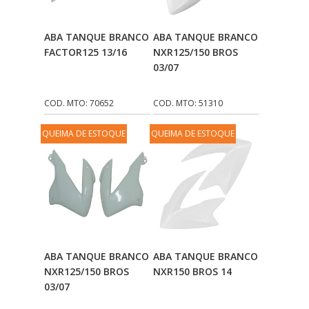
VULCAN
(10)
Adicionar Ao
Adicionar Ao
ABA TANQUE BRANCO
ABA TANQUE BRANCO
Carrinho
Carrinho
VULCAN BOR
FACTOR125 13/16
NXR125/150 BROS
(9)
03/07
WEGA
(45)
COD. MTO: 70652
COD. MTO: 51310
WGK
(62)
QUEIMA DE ESTOQUE
QUEIMA DE ESTOQUE
Adicionar Ao
Adicionar Ao
ABA TANQUE BRANCO
ABA TANQUE BRANCO
Carrinho
Carrinho
NXR125/150 BROS
NXR150 BROS 14
03/07