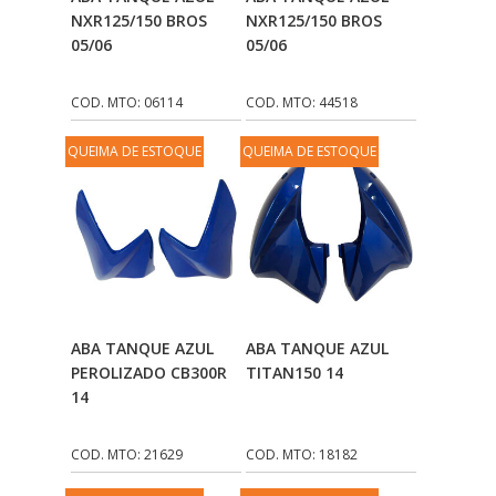
Carrinho
Carrinho
NXR125/150 BROS
NXR125/150 BROS
PROTYRE
(3)
05/06
05/06
PUCS
(2)
COD. MTO: 06114
COD. MTO: 44518
QUALLYMOTOS
(11)
RADNAQ
(3)
QUEIMA DE ESTOQUE
QUEIMA DE ESTOQUE
RADQUIN
(3)
REGGIO
(220)
RIFFEL
(163)
RONCAR
(10)
Adicionar Ao
Adicionar Ao
ABA TANQUE AZUL
ABA TANQUE AZUL
RVG
(6)
Carrinho
Carrinho
PEROLIZADO CB300R
TITAN150 14
14
SIVERST
(1)
SORETTO
(33)
COD. MTO: 21629
COD. MTO: 18182
SPORTIVE
(746)