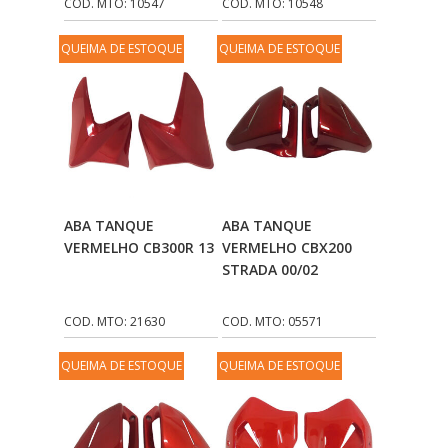
COD. MTO: 10547
COD. MTO: 10548
QUEIMA DE ESTOQUE
QUEIMA DE ESTOQUE
Adicionar Ao
Adicionar Ao
ABA TANQUE
ABA TANQUE
Carrinho
Carrinho
VERMELHO CB300R 13
VERMELHO CBX200
STRADA 00/02
COD. MTO: 21630
COD. MTO: 05571
QUEIMA DE ESTOQUE
QUEIMA DE ESTOQUE