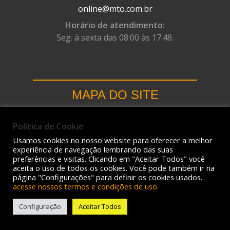
online@mto.com.br
Horário de atendimento:
Seg. à sexta das 08:00 às 17:48.
MAPA DO SITE
Home
Politica de Cookie
Sobre Nós
Usamos cookies no nosso website para oferecer a melhor
Catálogo
experiência de navegação lembrando das suas
preferências e visitas. Clicando em "Aceitar Todos" você
Contato
aceita o uso de todos os cookies. Você pode também ir na
página "Configurações" para definir os cookies usados.
Trabalhe Conosco
acesse nossos termos e condições de uso.
Peça Mentor
Configuração
Aceitar Todos
Dropshipping
MTO Online