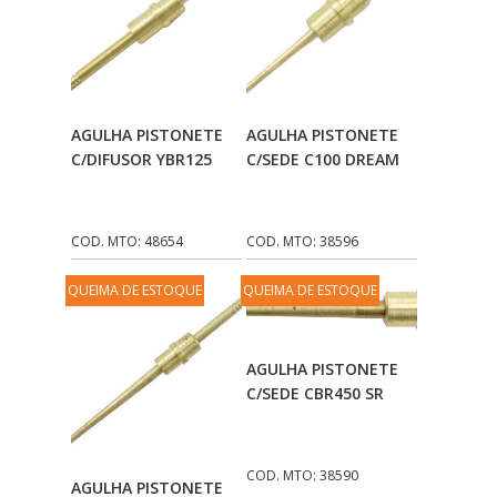
Adicionar Ao
Adicionar Ao
AGULHA PISTONETE
AGULHA PISTONETE
Carrinho
Carrinho
C/DIFUSOR YBR125
C/SEDE C100 DREAM
COD. MTO: 48654
COD. MTO: 38596
QUEIMA DE ESTOQUE
QUEIMA DE ESTOQUE
Adicionar Ao
AGULHA PISTONETE
Carrinho
C/SEDE CBR450 SR
COD. MTO: 38590
Adicionar Ao
AGULHA PISTONETE