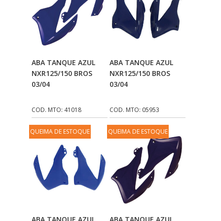
NDFLEX
(1)
NEXPART
(17)
NGK
(6)
Adicionar Ao
Adicionar Ao
ABA TANQUE AZUL
ABA TANQUE AZUL
ORIGINAL
(9)
Carrinho
Carrinho
NXR125/150 BROS
NXR125/150 BROS
PARAFLU
(1)
03/04
03/04
PLASMOTO
(122)
COD. MTO: 41018
COD. MTO: 05953
PLASTCAR
(7)
QUEIMA DE ESTOQUE
QUEIMA DE ESTOQUE
POLIVISOR
(137)
POSITRON
(4)
PPK
(21)
PRO TORK
(903)
PROTERCAPAS
(108)
Adicionar Ao
Adicionar Ao
ABA TANQUE AZUL
ABA TANQUE AZUL