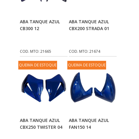
FOCO DO BRASIL
(126)
Adicionar Ao
Adicionar Ao
ABA TANQUE AZUL
ABA TANQUE AZUL
FW3
(72)
Carrinho
Carrinho
CB300 12
CBX200 STRADA 01
GEMOTO
(12)
GP TECH
(49)
COD. MTO: 21665
COD. MTO: 21674
GRENDENE
(9)
QUEIMA DE ESTOQUE
QUEIMA DE ESTOQUE
GT OIL
(6)
GULF OIL
(5)
GVS
(187)
HELIAR
(7)
HELLA
(8)
Adicionar Ao
Adicionar Ao
ABA TANQUE AZUL
ABA TANQUE AZUL
Carrinho
Carrinho
CBX250 TWISTER 04
FAN150 14
IKS
(154)