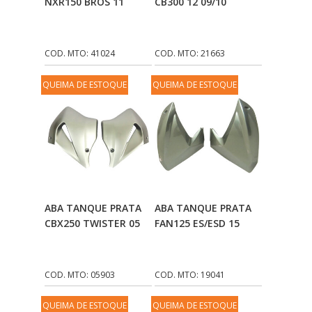
NXR150 BROS 11
CB300 12 09/10
COD. MTO: 41024
COD. MTO: 21663
QUEIMA DE ESTOQUE
QUEIMA DE ESTOQUE
Adicionar Ao
Adicionar Ao
ABA TANQUE PRATA
ABA TANQUE PRATA
Carrinho
Carrinho
CBX250 TWISTER 05
FAN125 ES/ESD 15
COD. MTO: 05903
COD. MTO: 19041
QUEIMA DE ESTOQUE
QUEIMA DE ESTOQUE