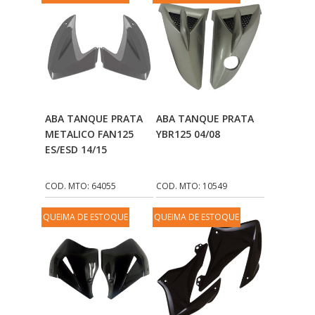
Adicionar Ao
Adicionar Ao
ABA TANQUE PRATA
ABA TANQUE PRATA
Carrinho
Carrinho
METALICO FAN125
YBR125 04/08
ES/ESD 14/15
COD. MTO: 64055
COD. MTO: 10549
QUEIMA DE ESTOQUE
QUEIMA DE ESTOQUE