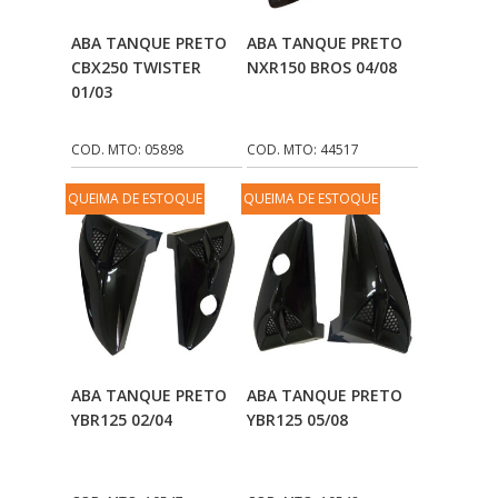
Adicionar Ao
Adicionar Ao
ABA TANQUE PRETO
ABA TANQUE PRETO
Carrinho
Carrinho
CBX250 TWISTER
NXR150 BROS 04/08
01/03
COD. MTO: 05898
COD. MTO: 44517
QUEIMA DE ESTOQUE
QUEIMA DE ESTOQUE
Adicionar Ao
Adicionar Ao
ABA TANQUE PRETO
ABA TANQUE PRETO
Carrinho
Carrinho
YBR125 02/04
YBR125 05/08