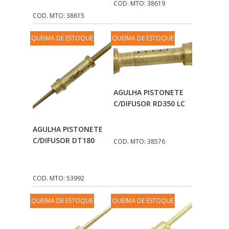
COD. MTO: 38619
COD. MTO: 38615
QUEIMA DE ESTOQUE
QUEIMA DE ESTOQUE
Adicionar Ao
AGULHA PISTONETE
Carrinho
C/DIFUSOR RD350 LC
Adicionar Ao
AGULHA PISTONETE
Carrinho
C/DIFUSOR DT180
COD. MTO: 38576
COD. MTO: 53992
QUEIMA DE ESTOQUE
QUEIMA DE ESTOQUE