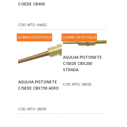
Carrinho
C/SEDE CB400
COD. MTO: 44432
QUEIMA DE ESTOQUE
QUEIMA DE ESTOQUE
Adicionar Ao
AGULHA PISTONETE
Carrinho
C/SEDE CBX200
STRADA
Adicionar Ao
AGULHA PISTONETE
COD. MTO: 38592
Carrinho
C/SEDE CBX150 AERO
COD. MTO: 38591