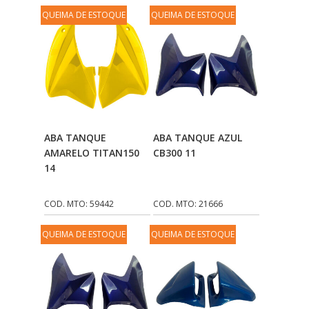
QUEIMA DE ESTOQUE
QUEIMA DE ESTOQUE
DOMINATOR
(64)
DUAS BARRAS
(23)
EBF CAPACETES
(25)
EBF FURIOUS
(49)
EGK
(19)
Adicionar Ao
Adicionar Ao
ABA TANQUE
ABA TANQUE AZUL
Carrinho
Carrinho
ENERGY
(2)
AMARELO TITAN150
CB300 11
14
ERBS
(7)
FAR RAFAELA
(34)
COD. MTO: 59442
COD. MTO: 21666
FEY
(1)
QUEIMA DE ESTOQUE
QUEIMA DE ESTOQUE
FIREBREQ
(51)
FLYNN
(23)
FNA
(20)