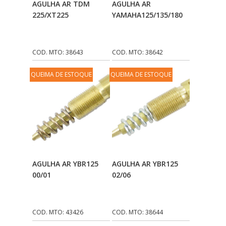
AGULHA AR TDM
AGULHA AR
Carrinho
Carrinho
225/XT225
YAMAHA125/135/180
COD. MTO: 38643
COD. MTO: 38642
QUEIMA DE ESTOQUE
QUEIMA DE ESTOQUE
Adicionar Ao
Adicionar Ao
AGULHA AR YBR125
AGULHA AR YBR125
Carrinho
Carrinho
00/01
02/06
COD. MTO: 43426
COD. MTO: 38644