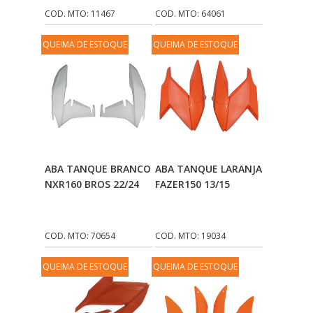
COD. MTO: 11467
COD. MTO: 64061
QUEIMA DE ESTOQUE
QUEIMA DE ESTOQUE
Adicionar Ao
Adicionar Ao
ABA TANQUE BRANCO
ABA TANQUE LARANJA
Carrinho
Carrinho
NXR160 BROS 22/24
FAZER150 13/15
COD. MTO: 70654
COD. MTO: 19034
QUEIMA DE ESTOQUE
QUEIMA DE ESTOQUE