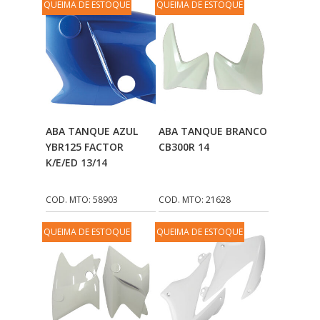
QUEIMA DE ESTOQUE
QUEIMA DE ESTOQUE
STALLION
(24)
TAURUS CAPACETES
(18)
TECHNIC
(99)
TMAC
(267)
Adicionar Ao
Adicionar Ao
ULTRAVISION
(6)
ABA TANQUE AZUL
ABA TANQUE BRANCO
Carrinho
Carrinho
YBR125 FACTOR
CB300R 14
VALFLEX
(295)
K/E/ED 13/14
VALPLAS
(166)
COD. MTO: 58903
COD. MTO: 21628
VAZ
(128)
QUEIMA DE ESTOQUE
QUEIMA DE ESTOQUE
VEDAMOTORS
(352)
VINI
(208)
VIPAL PNEUS
(35)
VONDER
(9)