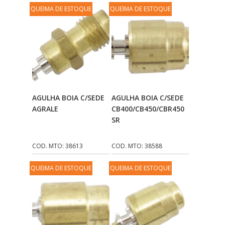
QUEIMA DE ESTOQUE
QUEIMA DE ESTOQUE
Adicionar Ao
Adicionar Ao
AGULHA BOIA C/SEDE
AGULHA BOIA C/SEDE
Carrinho
Carrinho
AGRALE
CB400/CB450/CBR450
SR
COD. MTO: 38613
COD. MTO: 38588
QUEIMA DE ESTOQUE
QUEIMA DE ESTOQUE