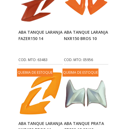
Adicionar Ao
Adicionar Ao
ABA TANQUE LARANJA
ABA TANQUE LARANJA
Carrinho
Carrinho
FAZER150 14
NXR150 BROS 10
COD. MTO: 63483
COD. MTO: 05956
QUEIMA DE ESTOQUE
QUEIMA DE ESTOQUE
Adicionar Ao
Adicionar Ao
ABA TANQUE LARANJA
ABA TANQUE PRATA
Carrinho
Carrinho