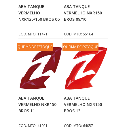
Adicionar Ao
Adicionar Ao
ABA TANQUE
ABA TANQUE
Carrinho
Carrinho
VERMELHO
VERMELHO NXR150
NXR125/150 BROS 06
BROS 09/10
COD. MTO: 11471
COD. MTO: 55164
QUEIMA DE ESTOQUE
QUEIMA DE ESTOQUE
Adicionar Ao
Adicionar Ao
ABA TANQUE
ABA TANQUE
Carrinho
Carrinho
VERMELHO NXR150
VERMELHO NXR150
BROS 11
BROS 13
COD. MTO: 41021
COD. MTO: 64057