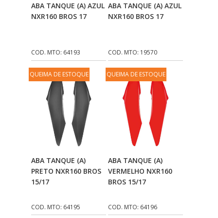
Adicionar Ao
Adicionar Ao
ABA TANQUE (A) AZUL
ABA TANQUE (A) AZUL
COBREQ
(141)
Carrinho
Carrinho
NXR160 BROS 17
NXR160 BROS 17
COMETA
(320)
CONTROL FLEX
(92)
COD. MTO: 64193
COD. MTO: 19570
CORTECO
(26)
QUEIMA DE ESTOQUE
QUEIMA DE ESTOQUE
CPL IMPORT
(133)
DANIDREA
(160)
DAYCO
(7)
DELTA
(17)
DIA FRAG
Adicionar Ao
Adicionar Ao
(183)
ABA TANQUE (A)
ABA TANQUE (A)
Carrinho
Carrinho
PRETO NXR160 BROS
VERMELHO NXR160
DID
(7)
15/17
BROS 15/17
DIVERSOS
(13)
COD. MTO: 64195
COD. MTO: 64196
DN
(1)