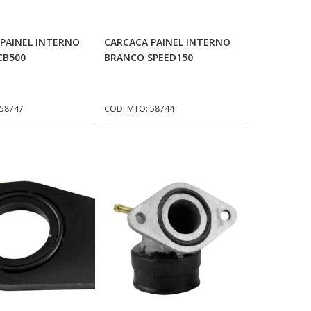
icionar Ao Carrinho
Adicionar Ao Carrinho
PAINEL INTERNO
CARCACA PAINEL INTERNO
CB500
BRANCO SPEED150
 58747
COD. MTO: 58744