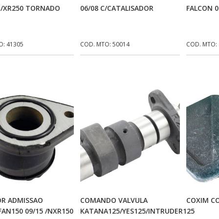
/XR250 TORNADO
06/08 C/CATALISADOR
FALCON 0
O: 41305
COD. MTO: 50014
COD. MTO:
Adicionar Ao Carrinho
Adicionar Ao Carrinho
Ad
OR ADMISSAO
COMANDO VALVULA
COXIM CO
FAN150 09/15 /NXR150
KATANA125/YES125/INTRUDER125