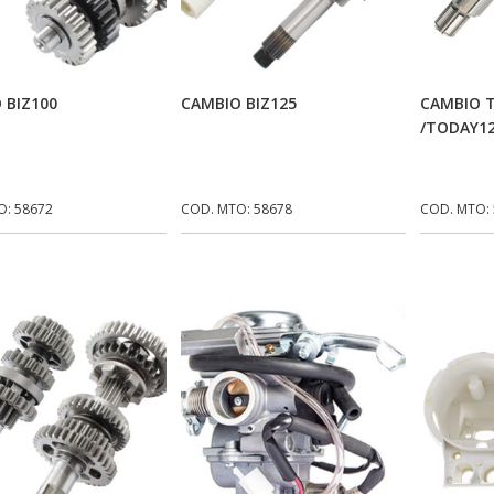
Adicionar Ao Carrinho
Adicionar Ao Carrinho
Ad
 BIZ100
CAMBIO BIZ125
CAMBIO T
/TODAY1
O: 58672
COD. MTO: 58678
COD. MTO: