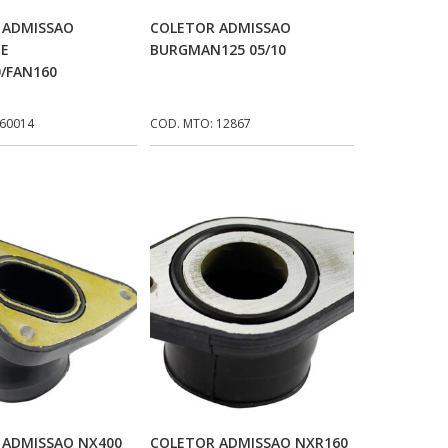
icionar Ao Carrinho
Adicionar Ao Carrinho
 ADMISSAO
COLETOR ADMISSAO
TE
BURGMAN125 05/10
/FAN160
 60014
COD. MTO: 12867
icionar Ao Carrinho
Adicionar Ao Carrinho
 ADMISSAO NX400
COLETOR ADMISSAO NXR160