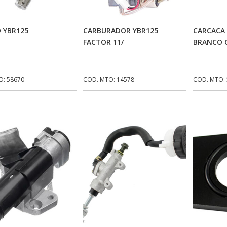
Adicionar Ao Carrinho
Adicionar Ao Carrinho
Ad
 YBR125
CARBURADOR YBR125
CARCACA 
FACTOR 11/
BRANCO 
O: 58670
COD. MTO: 14578
COD. MTO: