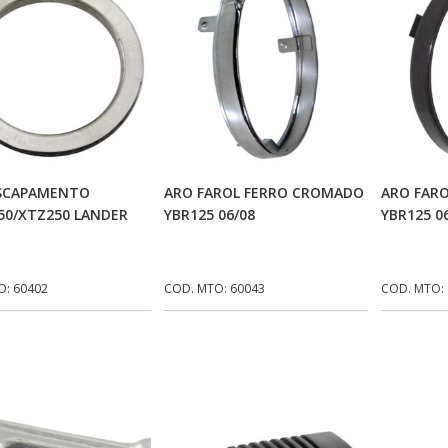
Adicionar Ao Carrinho
Adicionar Ao Carrinho
Ad
ESCAPAMENTO
ARO FAROL FERRO CROMADO
ARO FARO
50/XTZ250 LANDER
YBR125 06/08
YBR125 0
O: 60402
COD. MTO: 60043
COD. MTO: