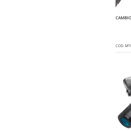
CONTROL FLEX
(92)
CAMBIO
CORTECO
(26)
CPL IMPORT
(133)
DANIDREA
(160)
COD. MT
DAYCO
(7)
DELTA
(17)
DIA FRAG
(183)
DID
(7)
DIVERSOS
(13)
DN
(1)
DOMINATOR
(64)
DUAS BARRAS
(23)