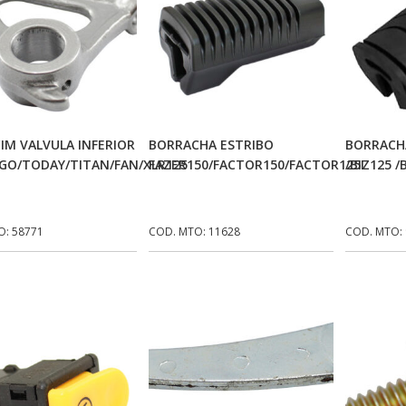
Adicionar Ao Carrinho
Adicionar Ao Carrinho
Ad
IM VALVULA INFERIOR
BORRACHA ESTRIBO
BORRACHA
GO/TODAY/TITAN/FAN/XLR125
FAZER150/FACTOR150/FACTOR125I
/BIZ125 /
O: 58771
COD. MTO: 11628
COD. MTO: