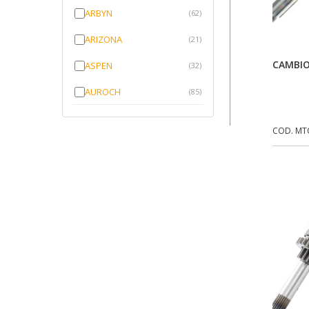
ARBYN
(62)
ARIZONA
(21)
CAMBIO
ASPEN
(32)
AUROCH
(85)
AURORENSE
(143)
COD. MT
BLOCK
(1)
BRV BORRACHAS
(64)
CAWU
(10)
CISER
(1)
CMP
(10)
COBREQ
(141)
COMETA
(320)