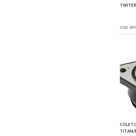
FW3
(72)
TWITER
GEMOTO
(12)
GP TECH
(49)
COD. MT
GRENDENE
(9)
GT OIL
(6)
GULF OIL
(5)
GVS
(187)
HELIAR
(7)
HELLA
(8)
IKS
(154)
ILLION - EMBUS
(104)
COLET
IMPORTADO
(41)
TITAN/