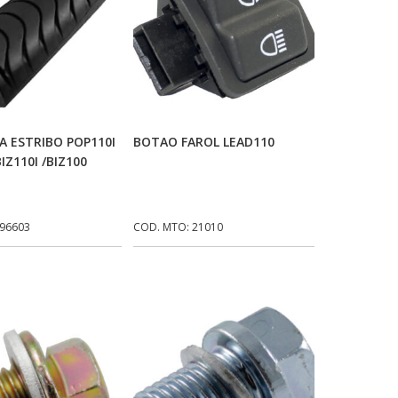
icionar Ao Carrinho
Adicionar Ao Carrinho
 ESTRIBO POP110I
BOTAO FAROL LEAD110
BIZ110I /BIZ100
 96603
COD. MTO: 21010