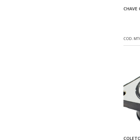
CHAVE 
EBF CAPACETES
(25)
EBF FURIOUS
(49)
EGK
(19)
COD. MT
ENERGY
(2)
ERBS
(7)
FAR RAFAELA
(34)
FEY
(1)
FIREBREQ
(51)
FLYNN
(23)
FNA
(20)
FOCO DO BRASIL
(126)
COLETO