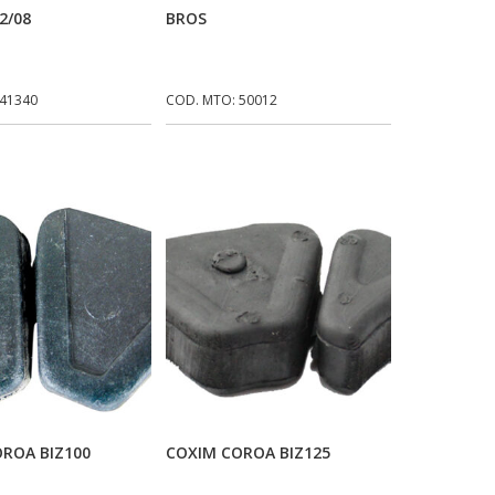
2/08
BROS
 41340
COD. MTO: 50012
icionar Ao Carrinho
Adicionar Ao Carrinho
ROA BIZ100
COXIM COROA BIZ125