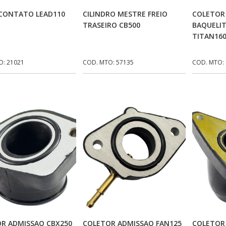
Adicionar Ao Carrinho
Adicionar Ao Carrinho
Ad
CONTATO LEAD110
CILINDRO MESTRE FREIO
COLETOR
TRASEIRO CB500
BAQUELI
TITAN160
O: 21021
COD. MTO: 57135
COD. MTO:
Adicionar Ao Carrinho
Adicionar Ao Carrinho
Ad
R ADMISSAO CBX250
COLETOR ADMISSAO FAN125
COLETOR