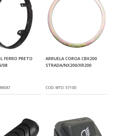
icionar Ao Carrinho
Adicionar Ao Carrinho
L FERRO PRETO
ARRUELA COROA CBX200
6/08
STRADA/NX200/XR200
 96587
COD. MTO: 57100