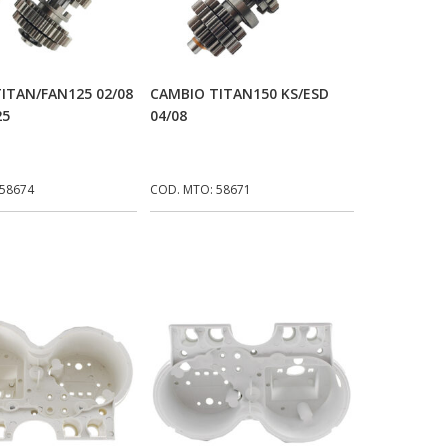
icionar Ao Carrinho
Adicionar Ao Carrinho
ITAN/FAN125 02/08
CAMBIO TITAN150 KS/ESD
25
04/08
 58674
COD. MTO: 58671