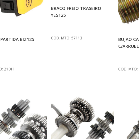
Adicionar Ao Carrinho
BRACO FREIO TRASEIRO
YES125
Adicionar Ao Carrinho
Ad
COD. MTO: 57113
PARTIDA BIZ125
BUJAO C
C/ARRUEL
O: 21011
COD. MTO: