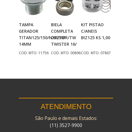
TAMPA
BIELA
KIT PISTAO
Adicionar
Adicionar
Adicionar
GERADOR
COMPLETA
C/ANEIS
Ao Carrinho
Ao Carrinho
Ao Carrinho
TITAN125/150/NXR/TOR/TW
CB250F
BIZ125 KS 1,00
14MM
TWISTER 16/
COD. MTO: 11756
COD. MTO: 00896
COD. MTO: 07867
ATENDIMENTO
São Paulo e demais Estados:
(11) 3527-9900