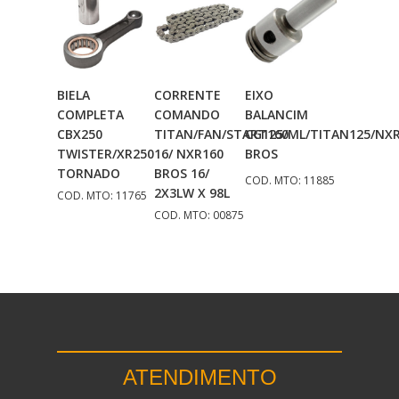
BIELA
CORRENTE
EIXO
Adicionar
Adicionar
Adicionar
COMPLETA
COMANDO
BALANCIM
Ao Carrinho
Ao Carrinho
Ao Carrinho
CBX250
TITAN/FAN/START160
CG125/ML/TITAN125/NX
TWISTER/XR250
16/ NXR160
BROS
TORNADO
BROS 16/
COD. MTO: 11885
2X3LW X 98L
COD. MTO: 11765
COD. MTO: 00875
ATENDIMENTO