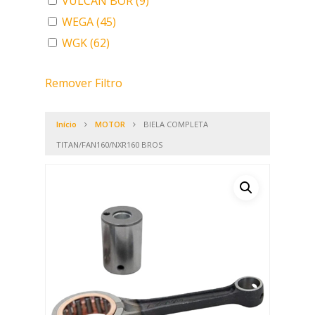
VULCAN BOR
(9)
WEGA
(45)
WGK
(62)
Remover Filtro
Início
MOTOR
BIELA COMPLETA
TITAN/FAN160/NXR160 BROS