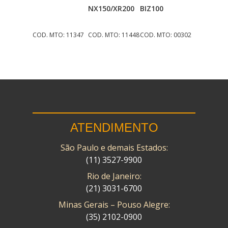
Ao Carrinho
Ao Carrinho
Ao Carrinho
NX150/XR200
BIZ100
COD. MTO: 11347
COD. MTO: 11448
COD. MTO: 00302
ATENDIMENTO
São Paulo e demais Estados:
(11) 3527-9900
Rio de Janeiro:
(21) 3031-6700
Minas Gerais – Pouso Alegre:
(35) 2102-0900