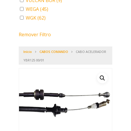
VULCAN BOR
(9)
WEGA
(45)
WGK
(62)
Remover Filtro
Início
CABOS COMANDO
CABO ACELERADOR
YBR125 00/01