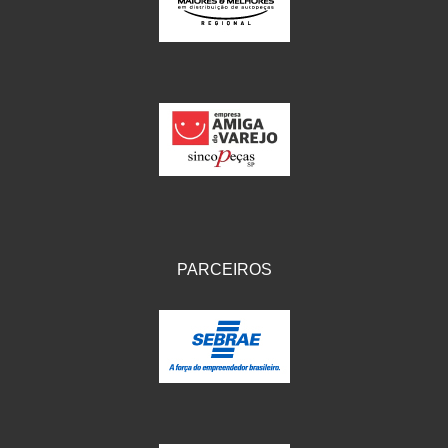
IKS
(154)
ILLION - EMBUS
(104)
IMPORTADO
(41)
JEROD
(5)
JOJAFER
(14)
KS
(104)
MAGNETRON
(496)
PARCEIROS
MELC
(9)
MGO MOLA
(137)
MOTO VISOR
(3)
MOTOBOR
(145)
MR
(28)