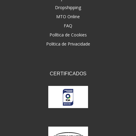
Dropshipping
FNA
(20)
MTO Online
FOCO DO BRASIL
(126)
FAQ
FW3
Política de Cookies
(72)
Politica de Privacidade
GEMOTO
(12)
GP TECH
(49)
GRENDENE
(9)
CERTIFICADOS
GT OIL
(6)
GULF OIL
(5)
GVS
(187)
HELIAR
(7)
HELLA
(8)