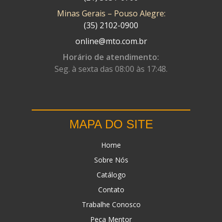
Minas Gerais – Pouso Alegre:
DN
(1)
(35) 2102-0900
DOMINATOR
(64)
online@mto.com.br
DUAS BARRAS
(23)
Horário de atendimento:
Seg. à sexta das 08:00 às 17:48.
EBF CAPACETES
(25)
EBF FURIOUS
(49)
EGK
(19)
MAPA DO SITE
ENERGY
(2)
Home
ERBS
(7)
Sobre Nós
FAR RAFAELA
(34)
Catálogo
FEY
(1)
Contato
FIREBREQ
(51)
Trabalhe Conosco
Peça Mentor
FLYNN
(23)