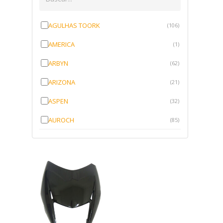
AGULHAS TOORK
(106)
AMERICA
(1)
ARBYN
(62)
ARIZONA
(21)
ASPEN
(32)
AUROCH
(85)
AURORENSE
(143)
BLOCK
(1)
BRV BORRACHAS
(64)
CAWU
(10)
CISER
(1)