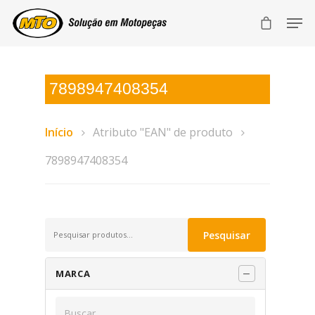
7898947408354
Início
Atributo "EAN" de produto
7898947408354
Pesquisar
Pesquisar
por:
MARCA