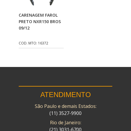
CMP
(10)
Adicionar Ao
CARENAGEM FAROL
COBREQ
(141)
Carrinho
PRETO NXR150 BROS
09/12
COMETA
(320)
CONTROL FLEX
(92)
COD. MTO: 16372
CORTECO
(26)
CPL IMPORT
(133)
DANIDREA
(160)
DAYCO
(7)
ATENDIMENTO
DELTA
(17)
São Paulo e demais Estados:
DIA FRAG
(183)
(11) 3527-9900
DID
(7)
Rio de Janeiro:
DIVERSOS
(13)
(21) 3031-6700