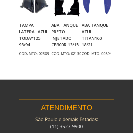
TAMPA
ABA TANQUE
ABA TANQUE
Adicionar
Adicionar
Adicionar
LATERAL AZUL
PRETO
AZUL
Ao Carrinho
Ao Carrinho
Ao Carrinho
TODAY125
INJETADO
TITAN160
93/94
CB300R 13/15
18/21
COD. MTO: 02309
COD. MTO: 02130
COD. MTO: 00894
ATENDIMENTO
São Paulo e demais Estados:
(11) 3527-9900