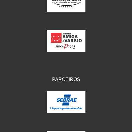
IKS
(154)
ILLION - EMBUS
(104)
IMPORTADO
(41)
JEROD
(5)
JOJAFER
(14)
KS
(104)
MAGNETRON
(496)
PARCEIROS
MELC
(9)
MGO MOLA
(137)
MOTO VISOR
(3)
MOTOBOR
(145)
MR
(28)