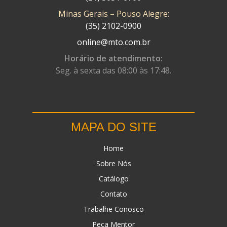
Minas Gerais – Pouso Alegre:
DN
(1)
(35) 2102-0900
DOMINATOR
(64)
online@mto.com.br
DUAS BARRAS
(23)
Horário de atendimento:
Seg. à sexta das 08:00 às 17:48.
EBF CAPACETES
(25)
EBF FURIOUS
(49)
EGK
(19)
MAPA DO SITE
ENERGY
(2)
Home
ERBS
(7)
Sobre Nós
FAR RAFAELA
(34)
Catálogo
FEY
(1)
Contato
FIREBREQ
(51)
Trabalhe Conosco
Peça Mentor
FLYNN
(23)