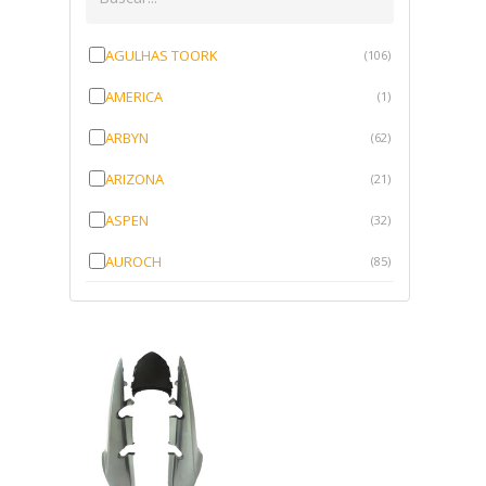
AGULHAS TOORK
(106)
AMERICA
(1)
ARBYN
(62)
ARIZONA
(21)
ASPEN
(32)
AUROCH
(85)
AURORENSE
(143)
BLOCK
(1)
BRV BORRACHAS
(64)
CAWU
(10)
CISER
(1)