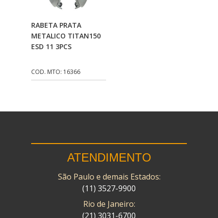
CMP
(10)
Adicionar Ao
RABETA PRATA
COBREQ
(141)
Carrinho
METALICO TITAN150
ESD 11 3PCS
COMETA
(320)
CONTROL FLEX
(92)
COD. MTO: 16366
CORTECO
(26)
CPL IMPORT
(133)
DANIDREA
(160)
DAYCO
(7)
ATENDIMENTO
DELTA
(17)
São Paulo e demais Estados:
DIA FRAG
(183)
(11) 3527-9900
DID
(7)
Rio de Janeiro:
DIVERSOS
(13)
(21) 3031-6700