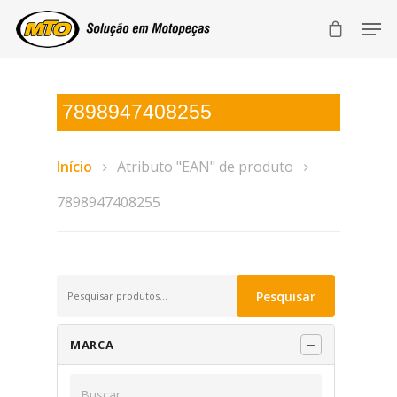
7898947408255
Início
Atributo "EAN" de produto
7898947408255
Pesquisar
Pesquisar
por:
MARCA