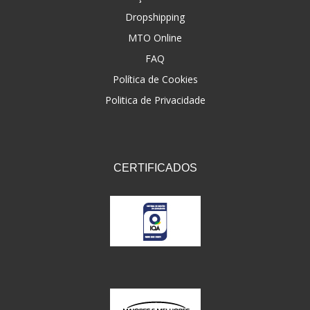
Dropshipping
FNA
(20)
MTO Online
FOCO DO BRASIL
(126)
FAQ
FW3
Política de Cookies
(72)
Politica de Privacidade
GEMOTO
(12)
GP TECH
(49)
GRENDENE
(9)
CERTIFICADOS
GT OIL
(6)
GULF OIL
(5)
GVS
(187)
HELIAR
(7)
HELLA
(8)