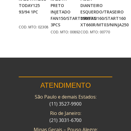
Adicionar
Adicionar
Adicionar
TODAY125
PRETO
DIANTEIRO
Ao Carrinho
Ao Carrinho
Ao Carrinho
93/94 1PC
INJETADO
ESQUERDO/TRASEIRO
FAN150/START150/FAN160/START160
DIREITO
3PCS
XT660R/MT03/NINJA250
COD. MTO: 02308
COD. MTO: 00892
COD. MTO: 00770
ATENDIMENTO
São Paulo e demais Estados:
(11) 3527-9900
Rio de Janeiro:
(21) 3031-6700
Minas Gerais – Pouso Alegre: