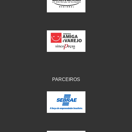
IKS
(154)
ILLION - EMBUS
(104)
IMPORTADO
(41)
JEROD
(5)
JOJAFER
(14)
KS
(104)
MAGNETRON
(496)
PARCEIROS
MELC
(9)
MGO MOLA
(137)
MOTO VISOR
(3)
MOTOBOR
(145)
MR
(28)