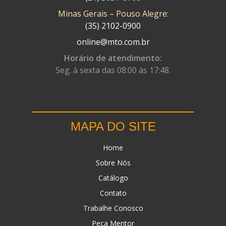
Minas Gerais – Pouso Alegre:
DN
(1)
(35) 2102-0900
DOMINATOR
(64)
online@mto.com.br
DUAS BARRAS
(23)
Horário de atendimento:
Seg. à sexta das 08:00 às 17:48.
EBF CAPACETES
(25)
EBF FURIOUS
(49)
EGK
(19)
MAPA DO SITE
ENERGY
(2)
Home
ERBS
(7)
Sobre Nós
FAR RAFAELA
(34)
Catálogo
FEY
(1)
Contato
FIREBREQ
(51)
Trabalhe Conosco
Peça Mentor
FLYNN
(23)