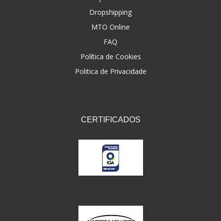
Dropshipping
FNA
(20)
MTO Online
FOCO DO BRASIL
(126)
FAQ
FW3
Política de Cookies
(72)
Politica de Privacidade
GEMOTO
(12)
GP TECH
(49)
GRENDENE
(9)
CERTIFICADOS
GT OIL
(6)
GULF OIL
(5)
GVS
(187)
HELIAR
(7)
HELLA
(8)