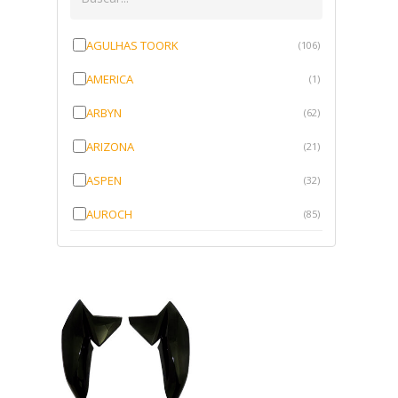
AGULHAS TOORK
(106)
AMERICA
(1)
ARBYN
(62)
ARIZONA
(21)
ASPEN
(32)
AUROCH
(85)
AURORENSE
(143)
BLOCK
(1)
BRV BORRACHAS
(64)
CAWU
(10)
CISER
(1)