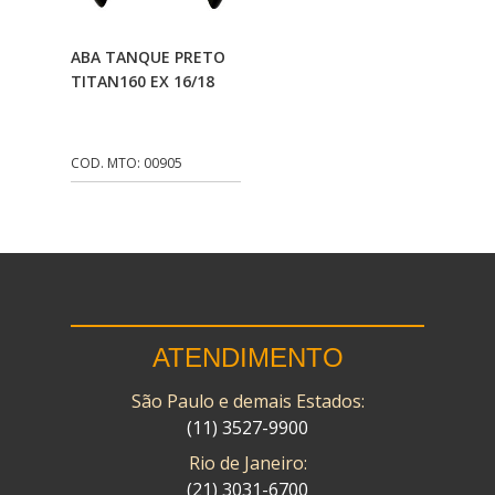
CMP
(10)
Adicionar Ao
ABA TANQUE PRETO
COBREQ
(141)
Carrinho
TITAN160 EX 16/18
COMETA
(320)
CONTROL FLEX
(92)
COD. MTO: 00905
CORTECO
(26)
CPL IMPORT
(133)
DANIDREA
(160)
DAYCO
(7)
ATENDIMENTO
DELTA
(17)
São Paulo e demais Estados:
DIA FRAG
(183)
(11) 3527-9900
DID
(7)
Rio de Janeiro:
DIVERSOS
(13)
(21) 3031-6700