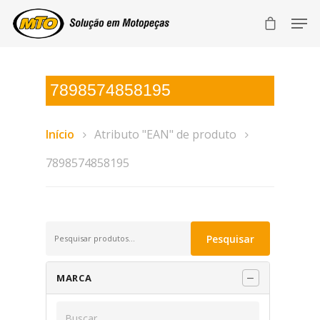
7898574858195
Início
Atributo "EAN" de produto
7898574858195
Pesquisar
Pesquisar
por:
MARCA