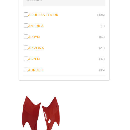
AGULHAS TOORK
(106)
AMERICA
(1)
ARBYN
(62)
ARIZONA
(21)
ASPEN
(32)
AUROCH
(85)
AURORENSE
(143)
BLOCK
(1)
BRV BORRACHAS
(64)
CAWU
(10)
CISER
(1)