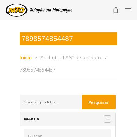
7898574854487
Início
Atributo "EAN" de produto
7898574854487
Pesquisar
Pesquisar
por:
MARCA