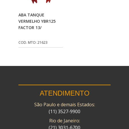
CMP
(10)
Adicionar Ao
ABA TANQUE
COBREQ
(141)
Carrinho
VERMELHO YBR125
FACTOR 13/
COMETA
(320)
CONTROL FLEX
(92)
COD. MTO: 21623
CORTECO
(26)
CPL IMPORT
(133)
DANIDREA
(160)
DAYCO
(7)
ATENDIMENTO
DELTA
(17)
São Paulo e demais Estados:
DIA FRAG
(183)
(11) 3527-9900
DID
(7)
Rio de Janeiro:
DIVERSOS
(13)
(21) 3031-6700