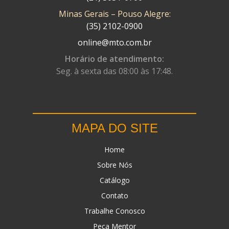
Minas Gerais – Pouso Alegre:
DN
(1)
(35) 2102-0900
DOMINATOR
(64)
online@mto.com.br
DUAS BARRAS
(23)
Horário de atendimento:
Seg. à sexta das 08:00 às 17:48.
EBF CAPACETES
(25)
EBF FURIOUS
(49)
EGK
(19)
MAPA DO SITE
ENERGY
(2)
Home
ERBS
(7)
Sobre Nós
FAR RAFAELA
(34)
Catálogo
FEY
(1)
Contato
FIREBREQ
(51)
Trabalhe Conosco
Peça Mentor
FLYNN
(23)