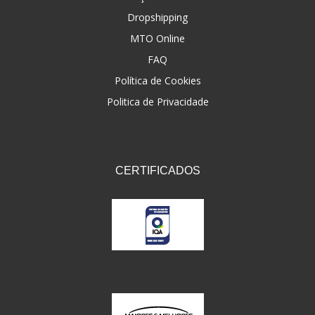
Dropshipping
FNA
(20)
MTO Online
FOCO DO BRASIL
(126)
FAQ
FW3
Política de Cookies
(72)
Politica de Privacidade
GEMOTO
(12)
GP TECH
(49)
GRENDENE
(9)
CERTIFICADOS
GT OIL
(6)
GULF OIL
(5)
GVS
(187)
HELIAR
(7)
HELLA
(8)