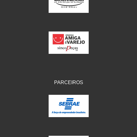
IKS
(154)
ILLION - EMBUS
(104)
IMPORTADO
(41)
JEROD
(5)
JOJAFER
(14)
KS
(104)
MAGNETRON
(496)
PARCEIROS
MELC
(9)
MGO MOLA
(137)
MOTO VISOR
(3)
MOTOBOR
(145)
MR
(28)