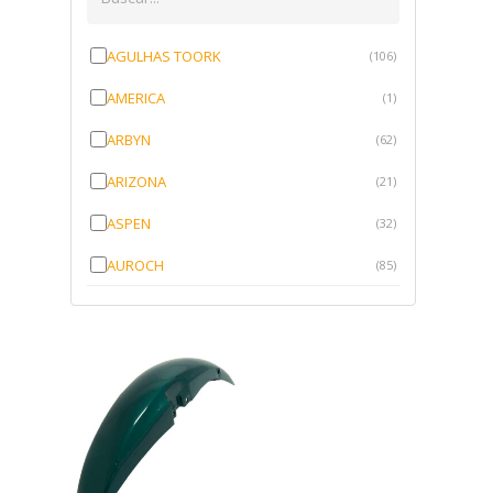
AGULHAS TOORK
(106)
AMERICA
(1)
ARBYN
(62)
ARIZONA
(21)
ASPEN
(32)
AUROCH
(85)
AURORENSE
(143)
BLOCK
(1)
BRV BORRACHAS
(64)
CAWU
(10)
CISER
(1)