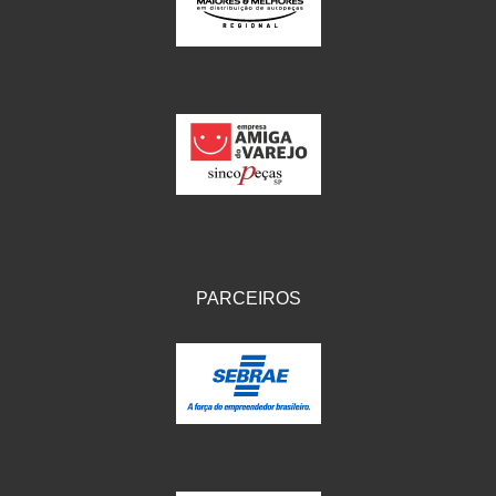
IKS
(154)
ILLION - EMBUS
(104)
IMPORTADO
(41)
JEROD
(5)
JOJAFER
(14)
KS
(104)
MAGNETRON
(496)
PARCEIROS
MELC
(9)
MGO MOLA
(137)
MOTO VISOR
(3)
MOTOBOR
(145)
MR
(28)