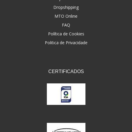
Dropshipping
FNA
(20)
MTO Online
FOCO DO BRASIL
(126)
FAQ
FW3
Política de Cookies
(72)
Politica de Privacidade
GEMOTO
(12)
GP TECH
(49)
GRENDENE
(9)
CERTIFICADOS
GT OIL
(6)
GULF OIL
(5)
GVS
(187)
HELIAR
(7)
HELLA
(8)