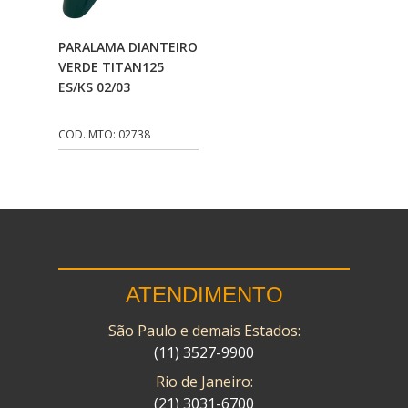
CMP
(10)
Adicionar Ao
PARALAMA DIANTEIRO
COBREQ
(141)
Carrinho
VERDE TITAN125
ES/KS 02/03
COMETA
(320)
CONTROL FLEX
(92)
COD. MTO: 02738
CORTECO
(26)
CPL IMPORT
(133)
DANIDREA
(160)
DAYCO
(7)
ATENDIMENTO
DELTA
(17)
São Paulo e demais Estados:
DIA FRAG
(183)
(11) 3527-9900
DID
(7)
Rio de Janeiro:
DIVERSOS
(13)
(21) 3031-6700