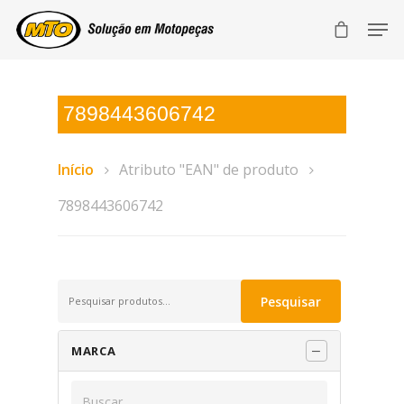
7898443606742
Início
Atributo "EAN" de produto
7898443606742
Pesquisar
Pesquisar
por:
MARCA