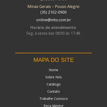
Minas Gerais – Pouso Alegre:
DN
(1)
(35) 2102-0900
DOMINATOR
(64)
online@mto.com.br
DUAS BARRAS
(23)
Horário de atendimento:
Seg. à sexta das 08:00 às 17:48.
EBF CAPACETES
(25)
EBF FURIOUS
(49)
EGK
(19)
MAPA DO SITE
ENERGY
(2)
Home
ERBS
(7)
Sobre Nós
FAR RAFAELA
(34)
Catálogo
FEY
(1)
Contato
FIREBREQ
(51)
Trabalhe Conosco
Peça Mentor
FLYNN
(23)