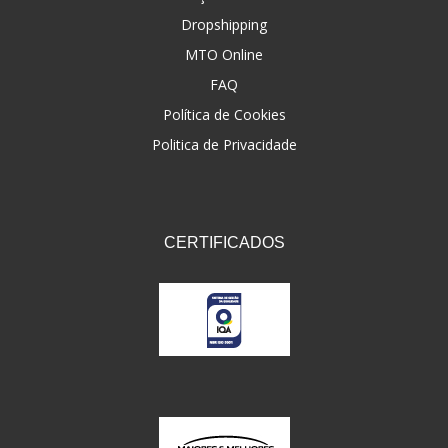
Dropshipping
FNA
(20)
MTO Online
FOCO DO BRASIL
(126)
FAQ
FW3
Política de Cookies
(72)
Politica de Privacidade
GEMOTO
(12)
GP TECH
(49)
GRENDENE
(9)
CERTIFICADOS
GT OIL
(6)
GULF OIL
(5)
GVS
(187)
HELIAR
(7)
HELLA
(8)