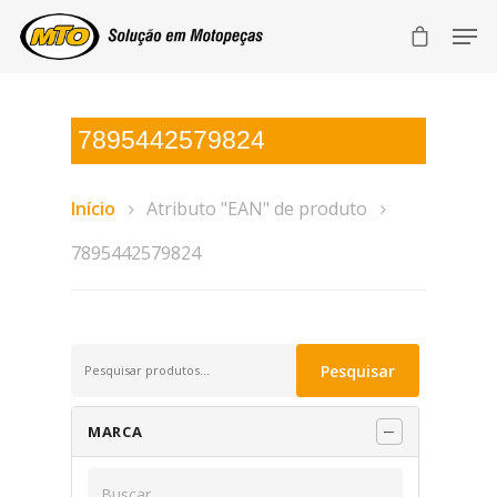
7895442579824
Início
Atributo "EAN" de produto
7895442579824
Pesquisar
Pesquisar
por:
MARCA