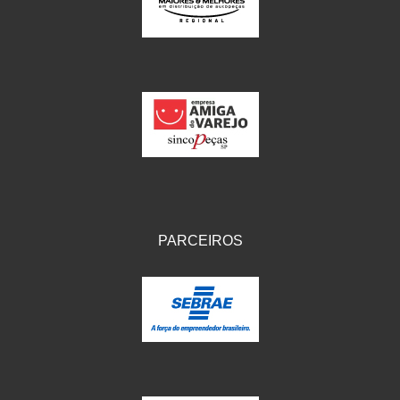
IKS
(154)
ILLION - EMBUS
(104)
IMPORTADO
(41)
JEROD
(5)
JOJAFER
(14)
KS
(104)
MAGNETRON
(496)
PARCEIROS
MELC
(9)
MGO MOLA
(137)
MOTO VISOR
(3)
MOTOBOR
(145)
MR
(28)