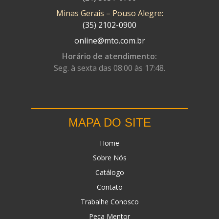
Minas Gerais – Pouso Alegre:
DN
(1)
(35) 2102-0900
DOMINATOR
(64)
online@mto.com.br
DUAS BARRAS
(23)
Horário de atendimento:
Seg. à sexta das 08:00 às 17:48.
EBF CAPACETES
(25)
EBF FURIOUS
(49)
EGK
(19)
MAPA DO SITE
ENERGY
(2)
Home
ERBS
(7)
Sobre Nós
FAR RAFAELA
(34)
Catálogo
FEY
(1)
Contato
FIREBREQ
(51)
Trabalhe Conosco
Peça Mentor
FLYNN
(23)