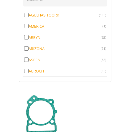
AGULHAS TOORK
(106)
AMERICA
(1)
ARBYN
(62)
ARIZONA
(21)
ASPEN
(32)
AUROCH
(85)
AURORENSE
(143)
BLOCK
(1)
BRV BORRACHAS
(64)
CAWU
(10)
CISER
(1)