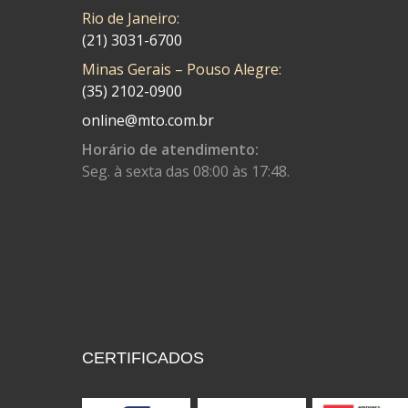
COBREQ
(141)
Rio de Janeiro:
COMETA
(320)
(21) 3031-6700
Minas Gerais – Pouso Alegre:
CONTROL FLEX
(92)
(35) 2102-0900
CORTECO
(26)
online@mto.com.br
CPL IMPORT
(133)
Horário de atendimento:
Seg. à sexta das 08:00 às 17:48.
DANIDREA
(160)
DAYCO
(7)
DELTA
(17)
DIA FRAG
(183)
DID
(7)
DIVERSOS
(13)
CERTIFICADOS
DN
(1)