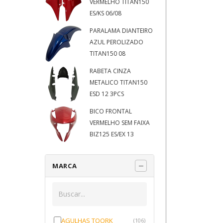
VERMELHO TITAN150
ES/KS 06/08
PARALAMA DIANTEIRO
AZUL PEROLIZADO
TITAN150 08
RABETA CINZA
METALICO TITAN150
ESD 12 3PCS
BICO FRONTAL
VERMELHO SEM FAIXA
BIZ125 ES/EX 13
MARCA
AGULHAS TOORK
(106)