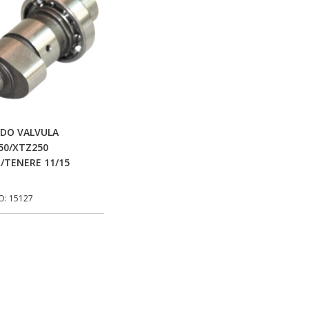
Adicionar Ao Carrinho
DO VALVULA
50/XTZ250
/TENERE 11/15
O: 15127