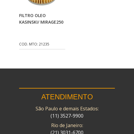
CMP
(10)
Adicionar Ao
FILTRO OLEO
COBREQ
(141)
Carrinho
KASINSKI/ MIRAGE250
COMETA
(320)
CONTROL FLEX
(92)
COD. MTO: 21235
CORTECO
(26)
CPL IMPORT
(133)
DANIDREA
(160)
DAYCO
(7)
ATENDIMENTO
DELTA
(17)
São Paulo e demais Estados:
DIA FRAG
(183)
(11) 3527-9900
DID
(7)
Rio de Janeiro:
DIVERSOS
(13)
(21) 3031-6700