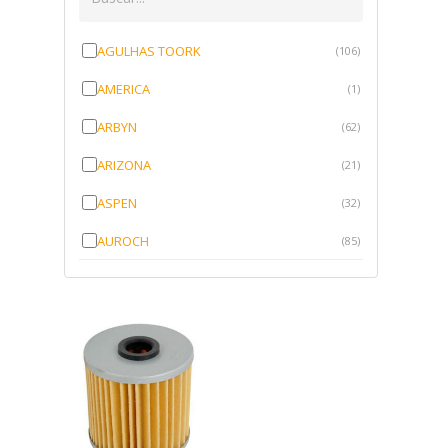
AGULHAS TOORK
(106)
AMERICA
(1)
ARBYN
(62)
ARIZONA
(21)
ASPEN
(32)
AUROCH
(85)
AURORENSE
(143)
BLOCK
(1)
BRV BORRACHAS
(64)
CAWU
(10)
CISER
(1)