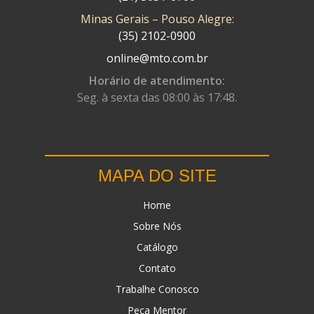
Minas Gerais – Pouso Alegre:
DN
(1)
(35) 2102-0900
DOMINATOR
(64)
online@mto.com.br
DUAS BARRAS
(23)
Horário de atendimento:
Seg. à sexta das 08:00 às 17:48.
EBF CAPACETES
(25)
EBF FURIOUS
(49)
EGK
(19)
MAPA DO SITE
ENERGY
(2)
Home
ERBS
(7)
Sobre Nós
FAR RAFAELA
(34)
Catálogo
FEY
(1)
Contato
FIREBREQ
(51)
Trabalhe Conosco
Peça Mentor
FLYNN
(23)