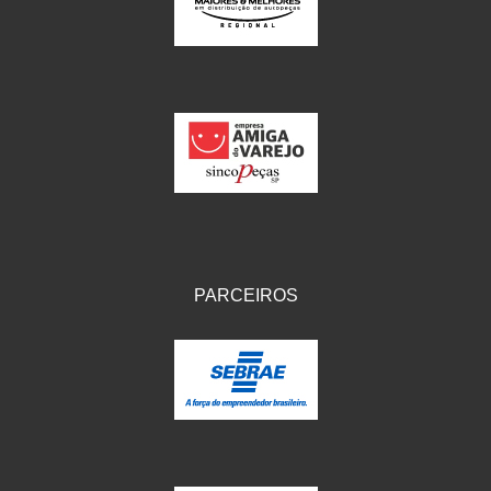
IKS
(154)
ILLION - EMBUS
(104)
IMPORTADO
(41)
JEROD
(5)
JOJAFER
(14)
KS
(104)
MAGNETRON
(496)
PARCEIROS
MELC
(9)
MGO MOLA
(137)
MOTO VISOR
(3)
MOTOBOR
(145)
MR
(28)