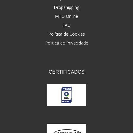
Dropshipping
FNA
(20)
MTO Online
FOCO DO BRASIL
(126)
FAQ
FW3
Política de Cookies
(72)
Politica de Privacidade
GEMOTO
(12)
GP TECH
(49)
GRENDENE
(9)
CERTIFICADOS
GT OIL
(6)
GULF OIL
(5)
GVS
(187)
HELIAR
(7)
HELLA
(8)