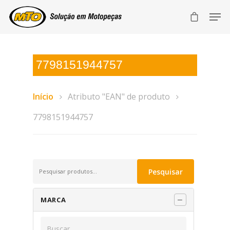
7798151944757
Início
Atributo "EAN" de produto
7798151944757
Pesquisar
Pesquisar
por:
MARCA