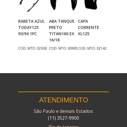
RABETA AZUL
ABA TANQUE
CAPA
Adicionar
Adicionar
Adicionar
TODAY125
PRETO
CORRENTE
Ao Carrinho
Ao Carrinho
Ao Carrinho
93/94 1PC
TITAN160 EX
XL125
16/18
COD. MTO: 02308
COD. MTO: 00905
COD. MTO: 02142
ATENDIMENTO
São Paulo e demais Estados:
(11) 3527-9900
Rio de Janeiro: