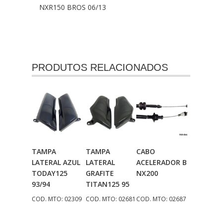
NXR150 BROS 06/13
PRODUTOS RELACIONADOS
TAMPA
TAMPA
CABO
Adicionar
Adicionar
Adicionar
LATERAL AZUL
LATERAL
ACELERADOR B
Ao Carrinho
Ao Carrinho
Ao Carrinho
TODAY125
GRAFITE
NX200
93/94
TITAN125 95
COD. MTO: 02309
COD. MTO: 02681
COD. MTO: 02687