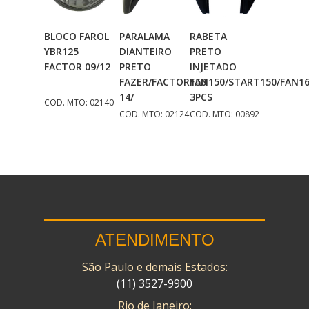
BLOCO FAROL
PARALAMA
RABETA
Adicionar
Adicionar
Adicionar
YBR125
DIANTEIRO
PRETO
Ao Carrinho
Ao Carrinho
Ao Carrinho
FACTOR 09/12
PRETO
INJETADO
FAZER/FACTOR150
FAN150/START150/FAN1
14/
3PCS
COD. MTO: 02140
COD. MTO: 02124
COD. MTO: 00892
ATENDIMENTO
São Paulo e demais Estados:
(11) 3527-9900
Rio de Janeiro: