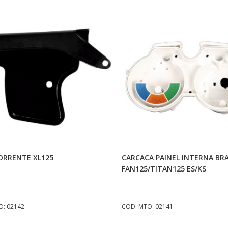
Adicionar Ao Carrinho
Adicionar Ao Carrinh
ORRENTE XL125
CARCACA PAINEL INTERNA BR
FAN125/TITAN125 ES/KS
O: 02142
COD. MTO: 02141