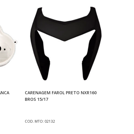
o
Adicionar Ao Carrinho
ANCA
CARENAGEM FAROL PRETO NXR160
BROS 15/17
COD. MTO: 02132