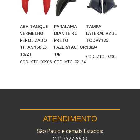
ABA TANQUE
PARALAMA
TAMPA
Adicionar
Adicionar
Adicionar
VERMELHO
DIANTEIRO
LATERAL AZUL
Ao Carrinho
Ao Carrinho
Ao Carrinho
PEROLIZADO
PRETO
TODAY125
TITAN160 EX
FAZER/FACTOR150
93/94
16/21
14/
COD. MTO: 02309
COD. MTO: 00906
COD. MTO: 02124
ATENDIMENTO
São Paulo e demais Estados:
(11) 3527-9900