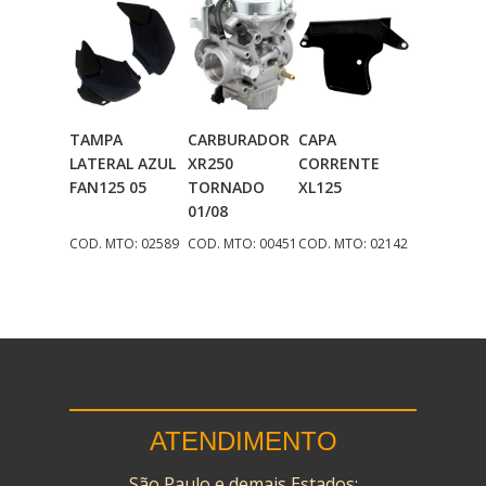
TAMPA
CARBURADOR
CAPA
Adicionar
Adicionar
Adicionar
LATERAL AZUL
XR250
CORRENTE
Ao Carrinho
Ao Carrinho
Ao Carrinho
FAN125 05
TORNADO
XL125
01/08
COD. MTO: 02589
COD. MTO: 00451
COD. MTO: 02142
ATENDIMENTO
São Paulo e demais Estados: