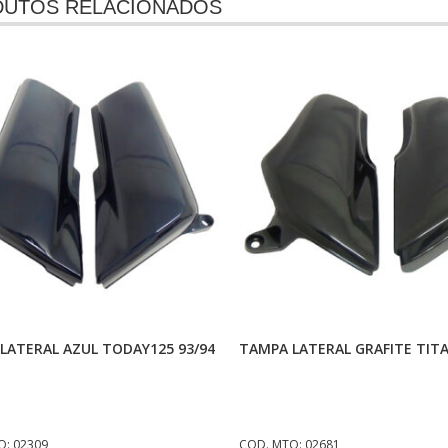
UTOS RELACIONADOS
Adicionar Ao Carrinho
Adicionar Ao Carrinh
LATERAL AZUL TODAY125 93/94
TAMPA LATERAL GRAFITE TITA
O: 02309
COD. MTO: 02681