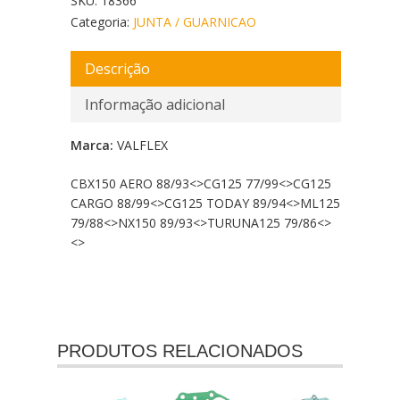
SKU:
18366
Categoria:
JUNTA / GUARNICAO
Descrição
Informação adicional
Marca:
VALFLEX
CBX150 AERO 88/93<
>CG125 77/99<
>CG125
CARGO 88/99<
>CG125 TODAY 89/94<
>ML125
79/88<
>NX150 89/93<
>TURUNA125 79/86<
>
<
>
PRODUTOS RELACIONADOS