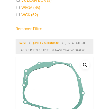
VULCAN BOR
(9)
WEGA
(45)
WGK
(62)
Remover Filtro
Início
JUNTA / GUARNICAO
JUNTA LATERAL
LADO DIREITO CG125/TURUNA/XL/NX/CBX150 AERO