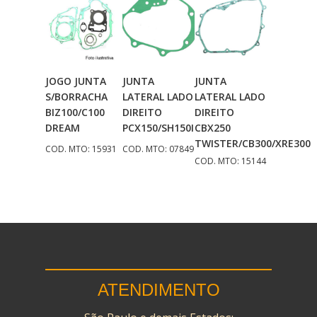
JOGO JUNTA
JUNTA
JUNTA
Adicionar
Adicionar
Adicionar
S/BORRACHA
LATERAL LADO
LATERAL LADO
Ao Carrinho
Ao Carrinho
Ao Carrinho
BIZ100/C100
DIREITO
DIREITO
DREAM
PCX150/SH150I
CBX250
TWISTER/CB300/XRE300
COD. MTO: 15931
COD. MTO: 07849
COD. MTO: 15144
ATENDIMENTO