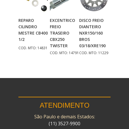
REPARO
EXCENTRICO
DISCO FREIO
Adicionar
Adicionar
Adicionar
CILINDRO
FREIO
DIANTEIRO
Ao Carrinho
Ao Carrinho
Ao Carrinho
MESTRE CB400
TRASEIRO
NXR150/160
1/2
CBX250
BROS
TWISTER
03/18/XRE190
COD. MTO: 14831
COD. MTO: 14791
COD. MTO: 11229
ATENDIMENTO
São Paulo e demais Estados:
(11) 3527-9900