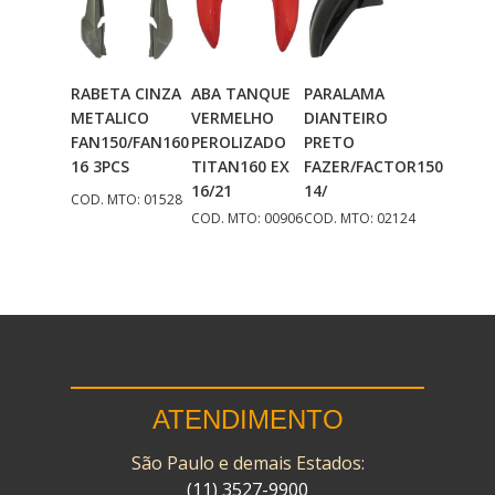
RABETA CINZA
ABA TANQUE
PARALAMA
Adicionar
Adicionar
Adicionar
METALICO
VERMELHO
DIANTEIRO
Ao Carrinho
Ao Carrinho
Ao Carrinho
FAN150/FAN160
PEROLIZADO
PRETO
16 3PCS
TITAN160 EX
FAZER/FACTOR150
16/21
14/
COD. MTO: 01528
COD. MTO: 00906
COD. MTO: 02124
ATENDIMENTO
São Paulo e demais Estados:
(11) 3527-9900