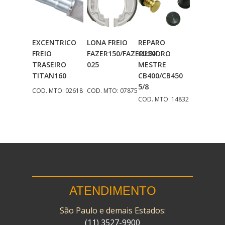
EXCENTRICO
LONA FREIO
REPARO
Adicionar
Adicionar
Adicionar
FREIO
FAZER150/FAZER250
CILINDRO
Ao Carrinho
Ao Carrinho
Ao Carrinho
TRASEIRO
025
MESTRE
TITAN160
CB400/CB450
5/8
COD. MTO: 02618
COD. MTO: 07875
COD. MTO: 14832
ATENDIMENTO
São Paulo e demais Estados:
(11) 3527-9900