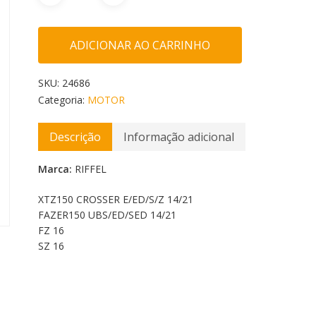
ADICIONAR AO CARRINHO
SKU:
24686
Categoria:
MOTOR
Descrição
Informação adicional
Marca:
RIFFEL
XTZ150 CROSSER E/ED/S/Z 14/21
FAZER150 UBS/ED/SED 14/21
FZ 16
SZ 16