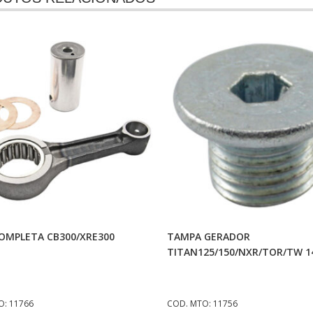
Adicionar Ao Carrinho
Adicionar Ao Carrinh
COMPLETA CB300/XRE300
TAMPA GERADOR
TITAN125/150/NXR/TOR/TW 
O: 11766
COD. MTO: 11756