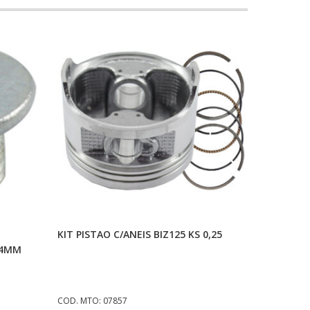
o
Adicionar Ao Carrinho
KIT PISTAO C/ANEIS BIZ125 KS 0,25
14MM
COD. MTO: 07857