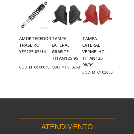
AMORTECEDOR
TAMPA
TAMPA
Adicionar
Adicionar
Adicionar
TRASEIRO
LATERAL
LATERAL
Ao Carrinho
Ao Carrinho
Ao Carrinho
YES125 05/14
GRAFITE
VERMELHO
TITAN125 95
TITAN125
98/99
COD. MTO: 00076
COD. MTO: 02681
COD. MTO: 02680
ATENDIMENTO