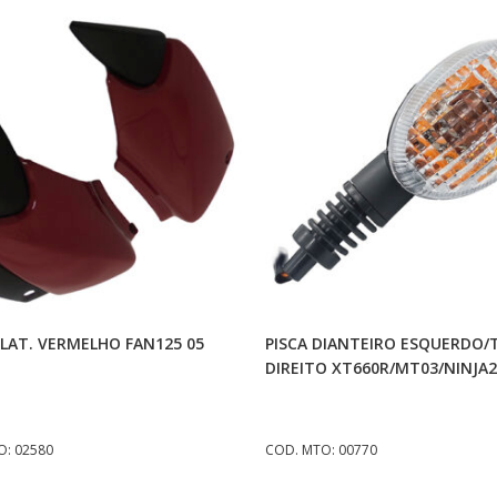
Adicionar Ao Carrinho
Adicionar Ao Carrinh
LAT. VERMELHO FAN125 05
PISCA DIANTEIRO ESQUERDO/
DIREITO XT660R/MT03/NINJA
O: 02580
COD. MTO: 00770