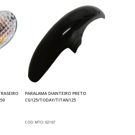
o
Adicionar Ao Carrinho
TRASEIRO
PARALAMA DIANTEIRO PRETO
250
CG125/TODAY/TITAN125
COD. MTO: 02167