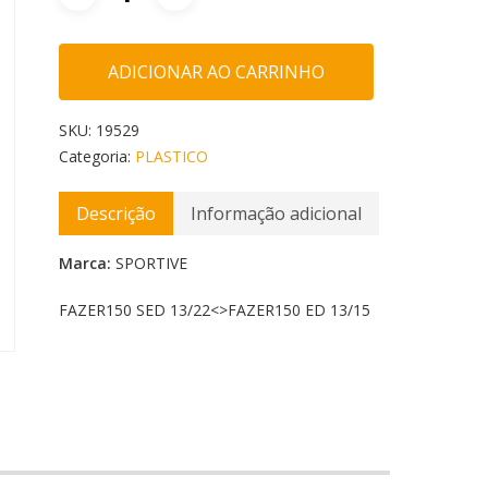
ADICIONAR AO CARRINHO
SKU:
19529
Categoria:
PLASTICO
Descrição
Informação adicional
Marca:
SPORTIVE
FAZER150 SED 13/22<
>FAZER150 ED 13/15