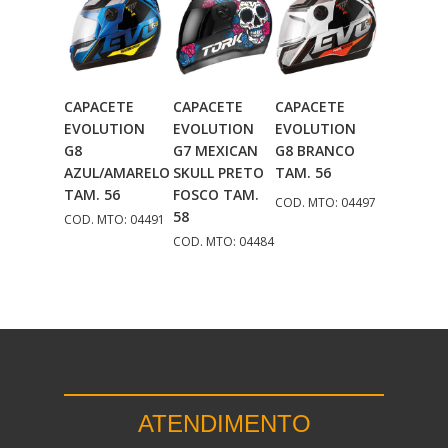
CAPACETE
CAPACETE
CAPACETE
Adicionar
Adicionar
Adicionar
EVOLUTION
EVOLUTION
EVOLUTION
Ao Carrinho
Ao Carrinho
Ao Carrinho
G8
G7 MEXICAN
G8 BRANCO
AZUL/AMARELO
SKULL PRETO
TAM. 56
TAM. 56
FOSCO TAM.
COD. MTO: 04497
58
COD. MTO: 04491
COD. MTO: 04484
ATENDIMENTO