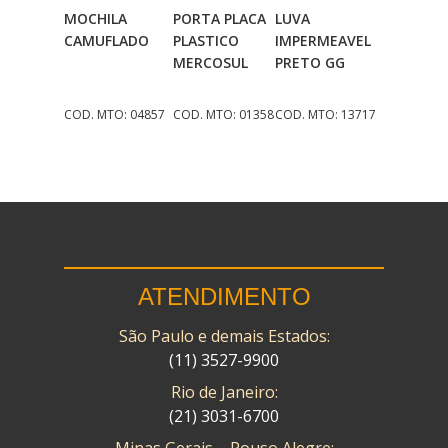
MOCHILA
PORTA PLACA
LUVA
Adicionar
Adicionar
Adicionar
CAMUFLADO
PLASTICO
IMPERMEAVEL
Ao Carrinho
Ao Carrinho
Ao Carrinho
MERCOSUL
PRETO GG
COD. MTO: 04857
COD. MTO: 01358
COD. MTO: 13717
ATENDIMENTO
São Paulo e demais Estados:
(11) 3527-9900
Rio de Janeiro:
(21) 3031-6700
Minas Gerais – Pouso Alegre: