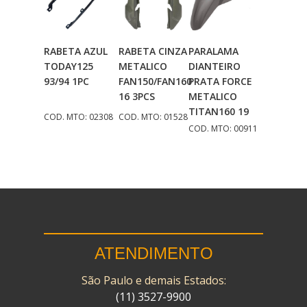
RABETA AZUL
RABETA CINZA
PARALAMA
Adicionar
Adicionar
Adicionar
TODAY125
METALICO
DIANTEIRO
Ao Carrinho
Ao Carrinho
Ao Carrinho
93/94 1PC
FAN150/FAN160
PRATA FORCE
16 3PCS
METALICO
TITAN160 19
COD. MTO: 02308
COD. MTO: 01528
COD. MTO: 00911
ATENDIMENTO
São Paulo e demais Estados:
(11) 3527-9900