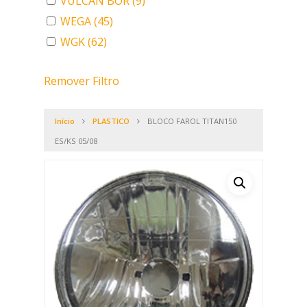
VULCAN BOR
(9)
WEGA
(45)
WGK
(62)
Remover Filtro
Início
PLASTICO
BLOCO FAROL TITAN150
ES/KS 05/08