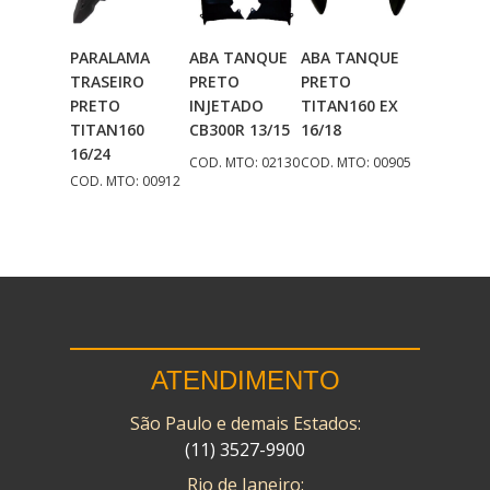
PARALAMA
ABA TANQUE
ABA TANQUE
Adicionar
Adicionar
Adicionar
TRASEIRO
PRETO
PRETO
Ao Carrinho
Ao Carrinho
Ao Carrinho
PRETO
INJETADO
TITAN160 EX
TITAN160
CB300R 13/15
16/18
16/24
COD. MTO: 02130
COD. MTO: 00905
COD. MTO: 00912
ATENDIMENTO
São Paulo e demais Estados:
(11) 3527-9900
Rio de Janeiro: