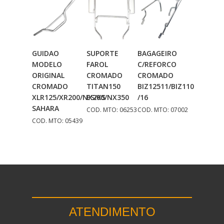
GUIDAO
SUPORTE
BAGAGEIRO
Adicionar
Adicionar
Adicionar
MODELO
FAROL
C/REFORCO
Ao Carrinho
Ao Carrinho
Ao Carrinho
ORIGINAL
CROMADO
CROMADO
CROMADO
TITAN150
BIZ12511/BIZ110
XLR125/XR200/NX200/NX350
ES/KS
/16
SAHARA
COD. MTO: 06253
COD. MTO: 07002
COD. MTO: 05439
ATENDIMENTO