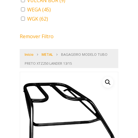
VULCAN BOR
(9)
WEGA
(45)
WGK
(62)
Remover Filtro
Início
METAL
BAGAGEIRO MODELO TUBO
PRETO XTZ250 LANDER 13/15