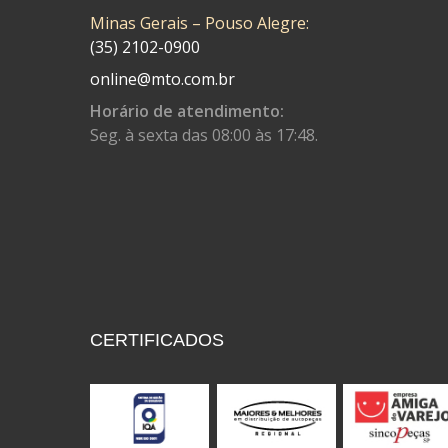
Minas Gerais – Pouso Alegre:
CONTROL FLEX
(92)
(35) 2102-0900
CORTECO
(26)
online@mto.com.br
CPL IMPORT
(133)
Horário de atendimento:
Seg. à sexta das 08:00 às 17:48.
DANIDREA
(160)
DAYCO
(7)
DELTA
(17)
DIA FRAG
(183)
DID
(7)
DIVERSOS
(13)
CERTIFICADOS
DN
(1)
DOMINATOR
(64)
DUAS BARRAS
(23)