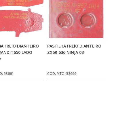
Adicionar Ao Carrinho
Adicionar Ao Carrinho
HA FREIO DIANTEIRO
PASTILHA FREIO DIANTEIRO
BANDIT650 LADO
ZX6R 636 NINJA 03
O
O: 53661
COD. MTO: 53666