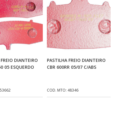
icionar Ao Carrinho
Adicionar Ao Carrinho
 FREIO DIANTEIRO
PASTILHA FREIO DIANTEIRO
50 05 ESQUERDO
CBR 600RR 05/07 C/ABS
 53662
COD. MTO: 48346