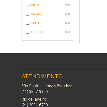
ARBYN
(62)
ARIZONA
(21)
ASPEN
(32)
AUROCH
(85)
AURORENSE
(143)
BLOCK
(1)
BRV BORRACHAS
(64)
CAWU
(10)
ATENDIMENTO
CISER
(1)
São Paulo e demais Estados:
CMP
(10)
(11) 3527-9900
COBREQ
(141)
Rio de Janeiro:
COMETA
(21) 3031-6700
(320)