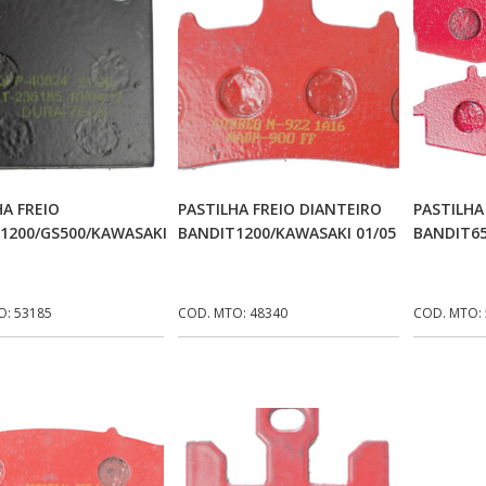
Adicionar Ao Carrinho
Adicionar Ao Carrinho
Ad
HA FREIO
PASTILHA FREIO DIANTEIRO
PASTILHA
1200/GS500/KAWASAKI
BANDIT1200/KAWASAKI 01/05
BANDIT6
O: 53185
COD. MTO: 48340
COD. MTO: