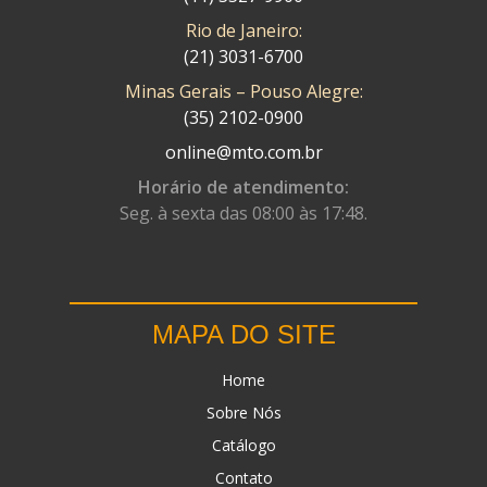
IKS
(154)
Rio de Janeiro:
ILLION - EMBUS
(104)
(21) 3031-6700
Minas Gerais – Pouso Alegre:
IMPORTADO
(41)
(35) 2102-0900
JEROD
(5)
online@mto.com.br
JOJAFER
(14)
Horário de atendimento:
Seg. à sexta das 08:00 às 17:48.
KS
(104)
MAGNETRON
(496)
MELC
(9)
MAPA DO SITE
MGO MOLA
(137)
MOTO VISOR
Home
(3)
Sobre Nós
MOTOBOR
(145)
Catálogo
MR
(28)
Contato