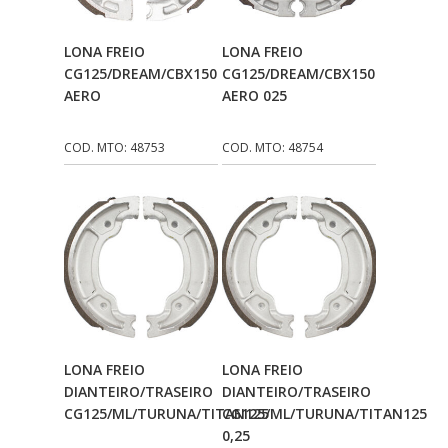
CMP
(10)
Adicionar Ao
Adicionar Ao
LONA FREIO
LONA FREIO
COBREQ
(141)
Carrinho
Carrinho
CG125/DREAM/CBX150
CG125/DREAM/CBX150
AERO
AERO 025
COMETA
(320)
CONTROL FLEX
(92)
COD. MTO: 48753
COD. MTO: 48754
CORTECO
(26)
CPL IMPORT
(133)
DANIDREA
(160)
DAYCO
(7)
DELTA
(17)
DIA FRAG
Adicionar Ao
Adicionar Ao
(183)
LONA FREIO
LONA FREIO
Carrinho
Carrinho
DIANTEIRO/TRASEIRO
DIANTEIRO/TRASEIRO
DID
(7)
CG125/ML/TURUNA/TITAN125
CG125/ML/TURUNA/TITAN125
0,25
DIVERSOS
(13)