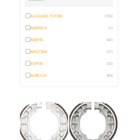
AGULHAS TOORK
(106)
AMERICA
(1)
ARBYN
(62)
ARIZONA
(21)
ASPEN
(32)
AUROCH
(85)
AURORENSE
(143)
BLOCK
(1)
BRV BORRACHAS
(64)
CAWU
(10)
CISER
(1)