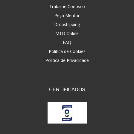
NAKATA
(4)
Trabalhe Conosco
Peça Mentor
NDFLEX
(1)
Dropshipping
NEXPART
(17)
MTO Online
NGK
(6)
FAQ
ORIGINAL
(9)
Política de Cookies
Politica de Privacidade
PARAFLU
(1)
PLASMOTO
(122)
PLASTCAR
(7)
CERTIFICADOS
POLIVISOR
(137)
POSITRON
(4)
PPK
(21)
PRO TORK
(903)