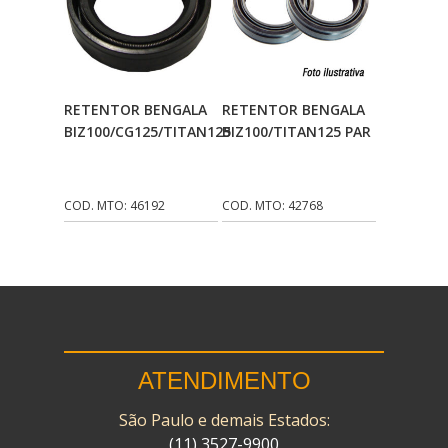
FNA
(20)
FOCO DO BRASIL
(126)
Adicionar Ao
Adicionar Ao
RETENTOR BENGALA
RETENTOR BENGALA
FW3
(72)
Carrinho
Carrinho
BIZ100/CG125/TITAN125
BIZ100/TITAN125 PAR
GEMOTO
(12)
GP TECH
(49)
COD. MTO: 46192
COD. MTO: 42768
GRENDENE
(9)
GT OIL
(6)
GULF OIL
(5)
GVS
(187)
ATENDIMENTO
HELIAR
(7)
HELLA
(8)
São Paulo e demais Estados:
(11) 3527-9900