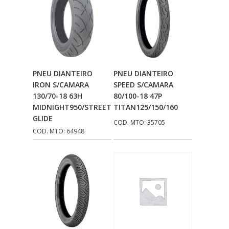
FNA
(20)
FOCO DO BRASIL
(126)
FW3
(72)
Adicionar Ao
Adicionar Ao
PNEU DIANTEIRO
PNEU DIANTEIRO
GEMOTO
(12)
Carrinho
Carrinho
IRON S/CAMARA
SPEED S/CAMARA
130/70-18 63H
80/100-18 47P
GP TECH
(49)
MIDNIGHT950/STREET
TITAN125/150/160
GRENDENE
(9)
GLIDE
COD. MTO: 35705
COD. MTO: 64948
GT OIL
(6)
GULF OIL
(5)
GVS
(187)
HELIAR
(7)
HELLA
(8)