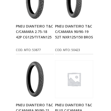
Adicionar Ao
Adicionar Ao
PNEU DIANTEIRO T&C
PNEU DIANTEIRO T&C
Carrinho
Carrinho
C/CAMARA 2.75-18
C/CAMARA 90/90-19
42P CG125/TITAN125
52T NXR125/150 BROS
COD. MTO: 53877
COD. MTO: 50423
Adicionar Ao
Adicionar Ao
PNEU DIANTEIRO T&C
PNEU DIANTEIRO T&C
Carrinho
Carrinho
C/CAMARA 90/90-21
PLUS C/CAMARA