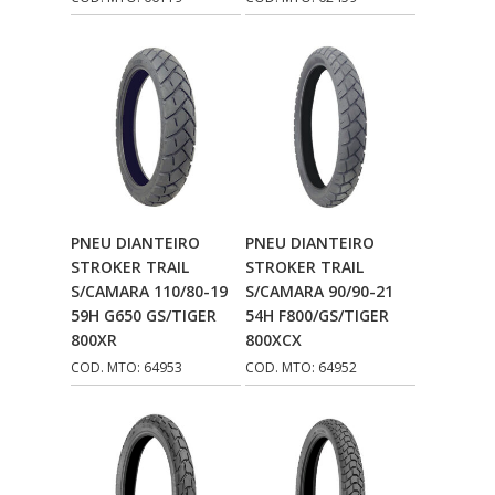
Adicionar Ao
Adicionar Ao
PNEU DIANTEIRO
PNEU DIANTEIRO
Carrinho
Carrinho
STROKER TRAIL
STROKER TRAIL
S/CAMARA 110/80-19
S/CAMARA 90/90-21
59H G650 GS/TIGER
54H F800/GS/TIGER
800XR
800XCX
COD. MTO: 64953
COD. MTO: 64952