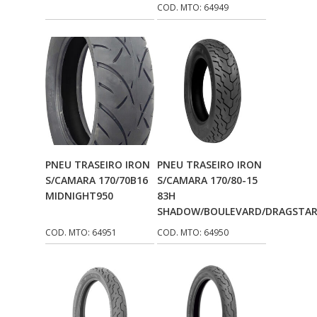
COD. MTO: 64949
Adicionar Ao
Adicionar Ao
PNEU TRASEIRO IRON
PNEU TRASEIRO IRON
Carrinho
Carrinho
S/CAMARA 170/70B16
S/CAMARA 170/80-15
MIDNIGHT950
83H
SHADOW/BOULEVARD/DRAGSTAR
COD. MTO: 64951
COD. MTO: 64950