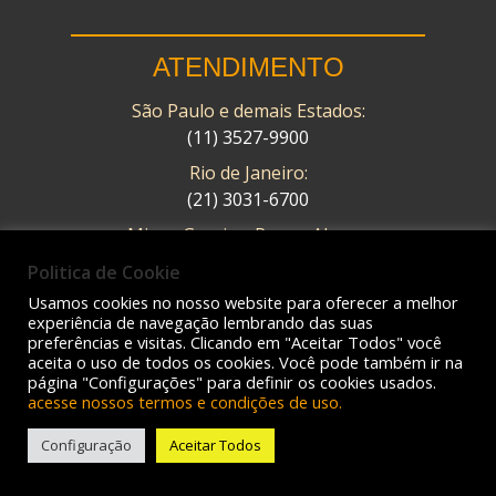
ATENDIMENTO
São Paulo e demais Estados:
(11) 3527-9900
Rio de Janeiro:
(21) 3031-6700
Minas Gerais – Pouso Alegre:
(35) 2102-0900
Politica de Cookie
online@mto.com.br
Usamos cookies no nosso website para oferecer a melhor
experiência de navegação lembrando das suas
Horário de atendimento:
preferências e visitas. Clicando em "Aceitar Todos" você
Seg. à sexta das 08:00 às 17:48.
aceita o uso de todos os cookies. Você pode também ir na
página "Configurações" para definir os cookies usados.
acesse nossos termos e condições de uso.
Configuração
Aceitar Todos
MAPA DO SITE