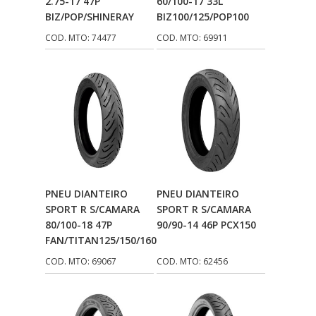
2.75-17 47P
60/100-17 33L
BIZ/POP/SHINERAY
BIZ100/125/POP100
SPORTIVE
(746)
COD. MTO: 74477
COD. MTO: 69911
STALLION
(24)
TAURUS CAPACETES
(18)
TECHNIC
(99)
TMAC
(267)
ULTRAVISION
(6)
VALFLEX
(295)
Adicionar Ao
Adicionar Ao
PNEU DIANTEIRO
PNEU DIANTEIRO
Carrinho
Carrinho
SPORT R S/CAMARA
SPORT R S/CAMARA
VALPLAS
(166)
80/100-18 47P
90/90-14 46P PCX150
VAZ
(128)
FAN/TITAN125/150/160
COD. MTO: 69067
COD. MTO: 62456
VEDAMOTORS
(352)
VINI
(208)