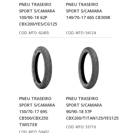
Adicionar Ao
Adicionar Ao
PNEU TRASEIRO
PNEU TRASEIRO
Carrinho
Carrinho
SPORT S/CAMARA
SPORT S/CAMARA
100/90-18 62P
140/70-17 66S CB300R
CBX200/YES/CG125
COD. MTO: 62455
COD. MTO: 56124
Adicionar Ao
Adicionar Ao
PNEU TRASEIRO
PNEU TRASEIRO
Carrinho
Carrinho
SPORT S/CAMARA
SPORT S/CAMARA
150/70-17 69S
90/90-18 57P
CB500/CBX250
CBX200/TITAN125/YES125
TWISTER
COD. MTO: 53710
COD. MTO: 50432