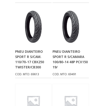
NAKATA
(4)
NDFLEX
(1)
NEXPART
(17)
NGK
(6)
ORIGINAL
(9)
PARAFLU
(1)
Adicionar Ao
Adicionar Ao
PNEU DIANTEIRO
PNEU DIANTEIRO
Carrinho
Carrinho
SPORT R S/CAM.
SPORT R S/CAMARA
PLASMOTO
(122)
110/70-17 CBX250
100/80-14 48P PCX150
PLASTCAR
(7)
TWISTER/CB300
19/
COD. MTO: 69613
COD. MTO: 69491
POLIVISOR
(137)
POSITRON
(4)
PPK
(21)
PRO TORK
(903)