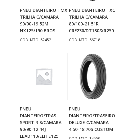
Adicionar Ao
Adicionar Ao
PNEU DIANTEIRO TMX
PNEU DIANTEIRO TXC
Carrinho
Carrinho
TRILHA C/CAMARA
TRILHA C/CAMARA
90/90-19 52M
80/100-21 51R
NX125/150 BROS
CRF230/DT180/XR250
COD. MTO: 62452
COD. MTO: 66718
Adicionar Ao
Adicionar Ao
PNEU
PNEU
Carrinho
Carrinho
DIANTEIRO/TRAS.
DIANTEIRO/TRASEIRO
SPORT R S/CAMARA
DELUXE C/CAMARA
90/90-12 44J
4.50-18 70S CUSTOM
LEAD110/ELITE125
COD. MTO: 14559