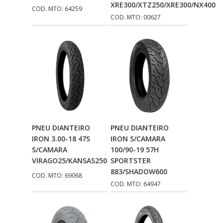
XRE300/XTZ250/XRE300/NX400
COD. MTO: 64259
DN
(1)
COD. MTO: 00627
DOMINATOR
(64)
DUAS BARRAS
(23)
EBF CAPACETES
(25)
EBF FURIOUS
(49)
EGK
(19)
Adicionar Ao
Adicionar Ao
PNEU DIANTEIRO
PNEU DIANTEIRO
ENERGY
(2)
Carrinho
Carrinho
IRON 3.00-18 47S
IRON S/CAMARA
ERBS
(7)
S/CAMARA
100/90-19 57H
VIRAGO25/KANSAS250
SPORTSTER
FAR RAFAELA
(34)
883/SHADOW600
COD. MTO: 69068
COD. MTO: 64947
FEY
(1)
FIREBREQ
(51)
FLYNN
(23)