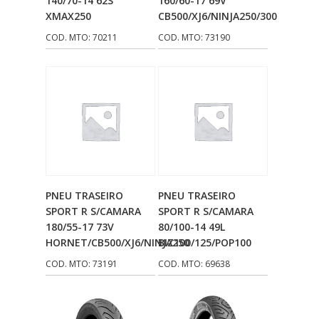
140/70-14 62S
160/60-17 69V
XMAX250
CB500/XJ6/NINJA250/300
COD. MTO: 70211
COD. MTO: 73190
Adicionar Ao
Adicionar Ao
PNEU TRASEIRO
PNEU TRASEIRO
Carrinho
Carrinho
SPORT R S/CAMARA
SPORT R S/CAMARA
180/55-17 73V
80/100-14 49L
HORNET/CB500/XJ6/NINJA250
BIZ100/125/POP100
COD. MTO: 73191
COD. MTO: 69638