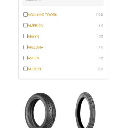
AGULHAS TOORK
(106)
AMERICA
(1)
ARBYN
(62)
ARIZONA
(21)
ASPEN
(32)
AUROCH
(85)
AURORENSE
(143)
BLOCK
(1)
BRV BORRACHAS
(64)
CAWU
(10)
CISER
(1)