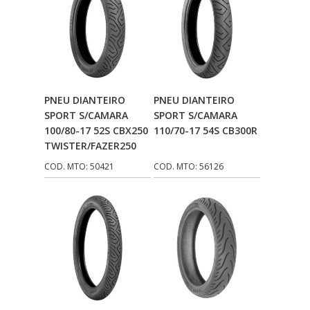
VIPAL PNEUS
(35)
VONDER
(9)
VULCAN
(10)
VULCAN BOR
(9)
Adicionar Ao
Adicionar Ao
PNEU DIANTEIRO
PNEU DIANTEIRO
WEGA
(45)
Carrinho
Carrinho
SPORT S/CAMARA
SPORT S/CAMARA
100/80-17 52S CBX250
110/70-17 54S CB300R
WGK
(62)
TWISTER/FAZER250
COD. MTO: 50421
COD. MTO: 56126