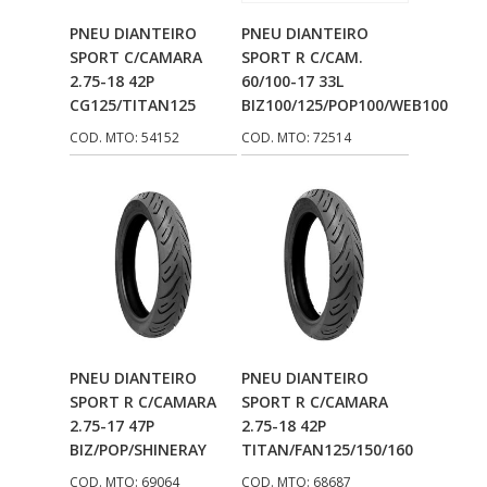
IKS
(154)
Adicionar Ao
Adicionar Ao
PNEU DIANTEIRO
PNEU DIANTEIRO
ILLION - EMBUS
(104)
Carrinho
Carrinho
SPORT C/CAMARA
SPORT R C/CAM.
2.75-18 42P
60/100-17 33L
IMPORTADO
(41)
CG125/TITAN125
BIZ100/125/POP100/WEB100
JEROD
(5)
COD. MTO: 54152
COD. MTO: 72514
JOJAFER
(14)
KS
(104)
MAGNETRON
(496)
MELC
(9)
MGO MOLA
(137)
Adicionar Ao
Adicionar Ao
PNEU DIANTEIRO
PNEU DIANTEIRO
MOTO VISOR
(3)
Carrinho
Carrinho
SPORT R C/CAMARA
SPORT R C/CAMARA
MOTOBOR
(145)
2.75-17 47P
2.75-18 42P
BIZ/POP/SHINERAY
TITAN/FAN125/150/160
MR
(28)
COD. MTO: 69064
COD. MTO: 68687