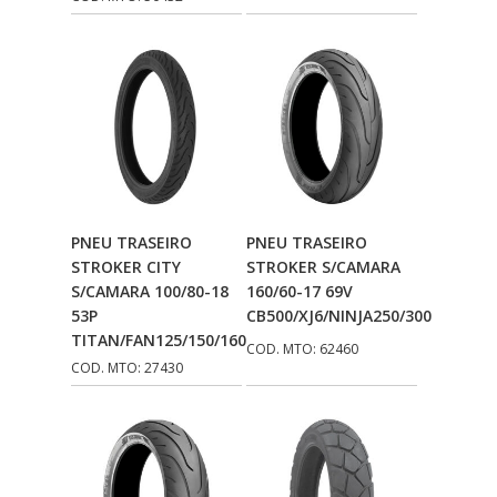
Adicionar Ao
Adicionar Ao
PNEU TRASEIRO
PNEU TRASEIRO
Carrinho
Carrinho
STROKER CITY
STROKER S/CAMARA
S/CAMARA 100/80-18
160/60-17 69V
53P
CB500/XJ6/NINJA250/300
TITAN/FAN125/150/160
COD. MTO: 62460
COD. MTO: 27430