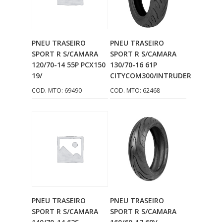
Adicionar Ao
Adicionar Ao
PNEU TRASEIRO
PNEU TRASEIRO
Carrinho
Carrinho
SPORT R S/CAMARA
SPORT R S/CAMARA
120/70-14 55P PCX150
130/70-16 61P
19/
CITYCOM300/INTRUDER
COD. MTO: 69490
COD. MTO: 62468
Adicionar Ao
Adicionar Ao
PNEU TRASEIRO
PNEU TRASEIRO
Carrinho
Carrinho
SPORT R S/CAMARA
SPORT R S/CAMARA