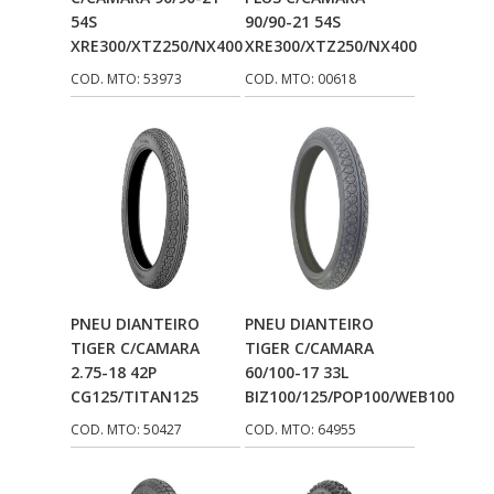
54S
90/90-21 54S
XRE300/XTZ250/NX400
XRE300/XTZ250/NX400
COD. MTO: 53973
COD. MTO: 00618
Adicionar Ao
Adicionar Ao
PNEU DIANTEIRO
PNEU DIANTEIRO
Carrinho
Carrinho
TIGER C/CAMARA
TIGER C/CAMARA
2.75-18 42P
60/100-17 33L
CG125/TITAN125
BIZ100/125/POP100/WEB100
COD. MTO: 50427
COD. MTO: 64955