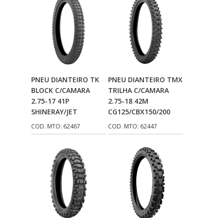
Adicionar Ao
Adicionar Ao
PNEU DIANTEIRO TK
PNEU DIANTEIRO TMX
Carrinho
Carrinho
BLOCK C/CAMARA
TRILHA C/CAMARA
2.75-17 41P
2.75-18 42M
SHINERAY/JET
CG125/CBX150/200
COD. MTO: 62467
COD. MTO: 62447