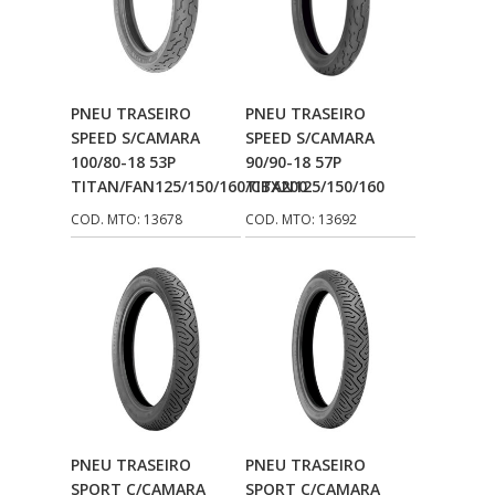
Adicionar Ao
Adicionar Ao
PNEU TRASEIRO
PNEU TRASEIRO
Carrinho
Carrinho
SPEED S/CAMARA
SPEED S/CAMARA
100/80-18 53P
90/90-18 57P
TITAN/FAN125/150/160/CBX200
TITAN125/150/160
COD. MTO: 13678
COD. MTO: 13692
Adicionar Ao
Adicionar Ao
PNEU TRASEIRO
PNEU TRASEIRO
Carrinho
Carrinho
SPORT C/CAMARA
SPORT C/CAMARA