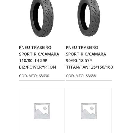
Adicionar Ao
Adicionar Ao
PNEU TRASEIRO
PNEU TRASEIRO
Carrinho
Carrinho
SPORT R C/CAMARA
SPORT R C/CAMARA
110/80-14 59P
90/90-18 57P
BIZ/POP/CRYPTON
TITAN/FAN125/150/160
COD. MTO: 68690
COD. MTO: 68688