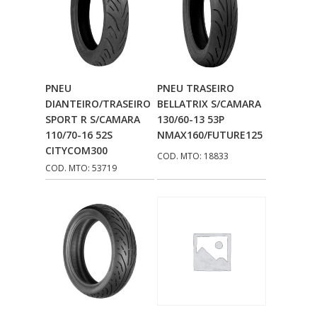
Adicionar Ao
Adicionar Ao
PNEU
PNEU TRASEIRO
Carrinho
Carrinho
DIANTEIRO/TRASEIRO
BELLATRIX S/CAMARA
SPORT R S/CAMARA
130/60-13 53P
110/70-16 52S
NMAX160/FUTURE125
CITYCOM300
COD. MTO: 18833
COD. MTO: 53719