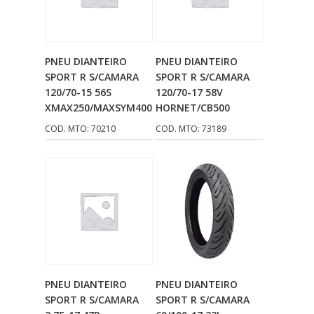
PROTERCAPAS
(108)
PROTYRE
(3)
Adicionar Ao
Adicionar Ao
PNEU DIANTEIRO
PNEU DIANTEIRO
PUCS
(2)
Carrinho
Carrinho
SPORT R S/CAMARA
SPORT R S/CAMARA
120/70-15 56S
120/70-17 58V
QUALLYMOTOS
(11)
XMAX250/MAXSYM400
HORNET/CB500
RADNAQ
(3)
COD. MTO: 70210
COD. MTO: 73189
RADQUIN
(3)
REGGIO
(220)
RIFFEL
(163)
RONCAR
(10)
RVG
(6)
Adicionar Ao
Adicionar Ao
SIVERST
(1)
PNEU DIANTEIRO
PNEU DIANTEIRO
Carrinho
Carrinho
SPORT R S/CAMARA
SPORT R S/CAMARA
SORETTO
(33)