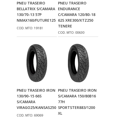
Adicionar Ao
Adicionar Ao
PNEU TRASEIRO
PNEU TRASEIRO
Carrinho
Carrinho
BELLATRIX S/CAMARA
ENDURANCE
130/70-13 57P
C/CAMARA 120/80-18
NMAX160/FUTURE125
62S XRE300/XTZ250
TENERE
COD. MTO: 19181
COD. MTO: 00630
Adicionar Ao
Adicionar Ao
PNEU TRASEIRO IRON
PNEU TRASEIRO IRON
Carrinho
Carrinho
130/90-15 66S
S/CAMARA 150/80B16
S/CAMARA
77H
VIRAGO25/KANSAS250
SPORTSTER883/1200
XL
COD. MTO: 69069