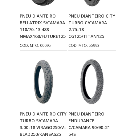
CMP
(10)
Adicionar Ao
Adicionar Ao
PNEU DIANTEIRO
PNEU DIANTEIRO CITY
COBREQ
(141)
Carrinho
Carrinho
BELLATRIX S/CAMARA
TURBO C/CAMARA
110/70-13 48S
2.75-18
COMETA
(320)
NMAX160/FUTURE125
CG125/TITAN125
CONTROL FLEX
(92)
COD. MTO: 00095
COD. MTO: 55993
CORTECO
(26)
CPL IMPORT
(133)
DANIDREA
(160)
DAYCO
(7)
DELTA
(17)
DIA FRAG
Adicionar Ao
Adicionar Ao
(183)
PNEU DIANTEIRO CITY
PNEU DIANTEIRO
Carrinho
Carrinho
TURBO S/CAMARA
ENDURANCE
DID
(7)
3.00-18 VIRAGO250/V-
C/CAMARA 90/90-21
BLAD250/KANSAS25
54S
DIVERSOS
(13)