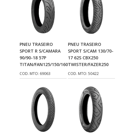
Adicionar Ao
Adicionar Ao
PNEU TRASEIRO
PNEU TRASEIRO
Carrinho
Carrinho
SPORT R S/CAMARA
SPORT S/CAM 130/70-
90/90-18 57P
17 62S CBX250
TITAN/FAN125/150/160
TWISTER/FAZER250
COD. MTO: 69063
COD. MTO: 50422