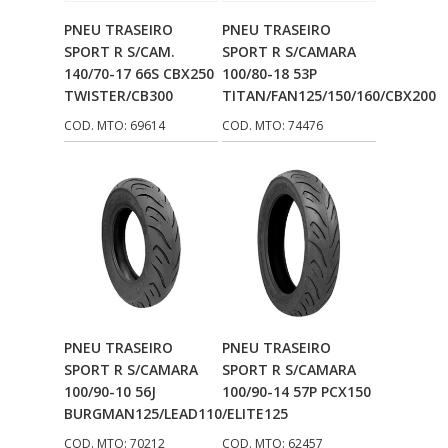
Adicionar Ao
Adicionar Ao
PNEU TRASEIRO
PNEU TRASEIRO
Carrinho
Carrinho
SPORT R S/CAM.
SPORT R S/CAMARA
140/70-17 66S CBX250
100/80-18 53P
TWISTER/CB300
TITAN/FAN125/150/160/CBX200
COD. MTO: 69614
COD. MTO: 74476
Adicionar Ao
Adicionar Ao
PNEU TRASEIRO
PNEU TRASEIRO
Carrinho
Carrinho
SPORT R S/CAMARA
SPORT R S/CAMARA
100/90-10 56J
100/90-14 57P PCX150
BURGMAN125/LEAD110/ELITE125
COD. MTO: 70212
COD. MTO: 62457