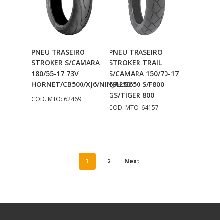
Adicionar Ao
Adicionar Ao
PNEU TRASEIRO
PNEU TRASEIRO
Carrinho
Carrinho
STROKER S/CAMARA
STROKER TRAIL
180/55-17 73V
S/CAMARA 150/70-17
HORNET/CB500/XJ6/NINJA250
69H G650 S/F800
GS/TIGER 800
COD. MTO: 62469
COD. MTO: 64157
1
2
Next