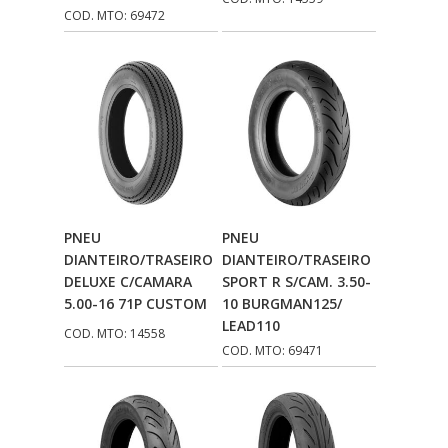
COD. MTO: 69472
Adicionar Ao
Adicionar Ao
PNEU
PNEU
Carrinho
Carrinho
DIANTEIRO/TRASEIRO
DIANTEIRO/TRASEIRO
DELUXE C/CAMARA
SPORT R S/CAM. 3.50-
5.00-16 71P CUSTOM
10 BURGMAN125/
LEAD110
COD. MTO: 14558
COD. MTO: 69471