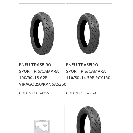
Adicionar Ao
Adicionar Ao
PNEU TRASEIRO
PNEU TRASEIRO
Carrinho
Carrinho
SPORT R S/CAMARA
SPORT R S/CAMARA
100/90-18 62P
110/80-14 59P PCX150
VIRAGO250/KANSAS250
COD. MTO: 69065
COD. MTO: 62458