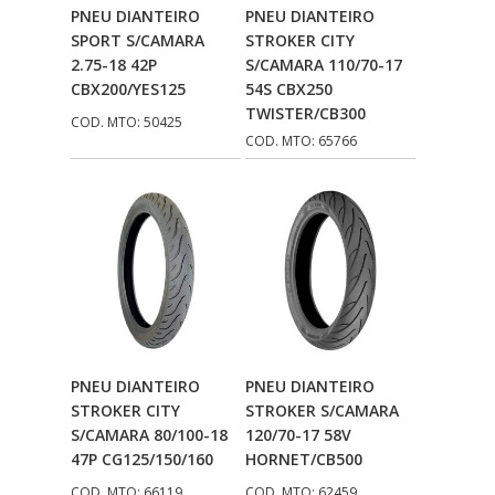
Adicionar Ao
Adicionar Ao
PNEU DIANTEIRO
PNEU DIANTEIRO
Carrinho
Carrinho
SPORT S/CAMARA
STROKER CITY
2.75-18 42P
S/CAMARA 110/70-17
CBX200/YES125
54S CBX250
TWISTER/CB300
COD. MTO: 50425
COD. MTO: 65766
Adicionar Ao
Adicionar Ao
PNEU DIANTEIRO
PNEU DIANTEIRO
Carrinho
Carrinho
STROKER CITY
STROKER S/CAMARA
S/CAMARA 80/100-18
120/70-17 58V
47P CG125/150/160
HORNET/CB500
COD. MTO: 66119
COD. MTO: 62459