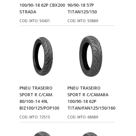
100/90-18 62P CBX200
90/90-18 57P
STRADA
TITAN125/150
COD. MTO: 50431
COD. MTO: 50889
Adicionar Ao
Adicionar Ao
PNEU TRASEIRO
PNEU TRASEIRO
Carrinho
Carrinho
SPORT R C/CAM.
SPORT R C/CAMARA
80/100-14 49L
100/90-18 62P
BIZ100/125/POP100
TITAN/FAN125/150/160
COD. MTO: 72515
COD. MTO: 68689