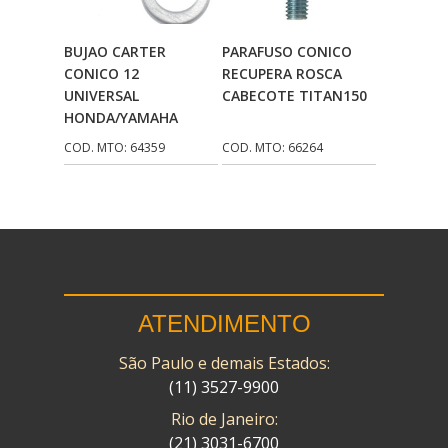
CMP
(10)
Adicionar Ao
Adicionar Ao
BUJAO CARTER
PARAFUSO CONICO
COBREQ
(141)
Carrinho
Carrinho
CONICO 12
RECUPERA ROSCA
UNIVERSAL
CABECOTE TITAN150
COMETA
(320)
HONDA/YAMAHA
CONTROL FLEX
(92)
COD. MTO: 64359
COD. MTO: 66264
CORTECO
(26)
CPL IMPORT
(133)
DANIDREA
(160)
DAYCO
(7)
ATENDIMENTO
DELTA
(17)
São Paulo e demais Estados:
DIA FRAG
(183)
(11) 3527-9900
DID
(7)
Rio de Janeiro:
DIVERSOS
(13)
(21) 3031-6700