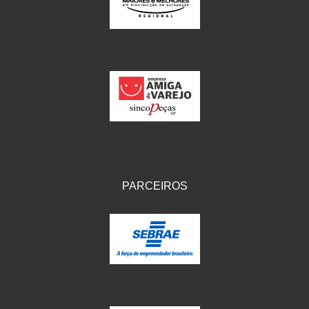
IKS
(154)
ILLION - EMBUS
(104)
IMPORTADO
(41)
JEROD
(5)
JOJAFER
(14)
KS
(104)
MAGNETRON
(496)
PARCEIROS
MELC
(9)
MGO MOLA
(137)
MOTO VISOR
(3)
MOTOBOR
(145)
MR
(28)