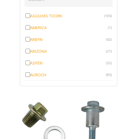
AGULHAS TOORK
(106)
AMERICA
(1)
ARBYN
(62)
ARIZONA
(21)
ASPEN
(32)
AUROCH
(85)
AURORENSE
(143)
BLOCK
(1)
BRV BORRACHAS
(64)
CAWU
(10)
CISER
(1)