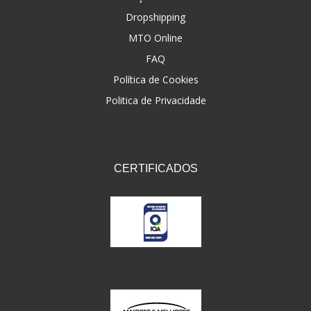
Dropshipping
FNA
(20)
MTO Online
FOCO DO BRASIL
(126)
FAQ
FW3
Política de Cookies
(72)
Politica de Privacidade
GEMOTO
(12)
GP TECH
(49)
GRENDENE
(9)
CERTIFICADOS
GT OIL
(6)
GULF OIL
(5)
GVS
(187)
HELIAR
(7)
HELLA
(8)