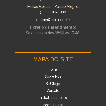
Minas Gerais – Pouso Alegre:
DN
(1)
(35) 2102-0900
DOMINATOR
(64)
online@mto.com.br
DUAS BARRAS
(23)
Horário de atendimento:
Seg. à sexta das 08:00 às 17:48.
EBF CAPACETES
(25)
EBF FURIOUS
(49)
EGK
(19)
MAPA DO SITE
ENERGY
(2)
Home
ERBS
(7)
Sobre Nós
FAR RAFAELA
(34)
Catálogo
FEY
(1)
Contato
FIREBREQ
(51)
Trabalhe Conosco
Peça Mentor
FLYNN
(23)