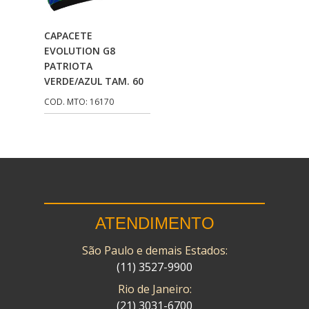
CMP
(10)
Adicionar Ao
CAPACETE
COBREQ
(141)
Carrinho
EVOLUTION G8
PATRIOTA
COMETA
(320)
VERDE/AZUL TAM. 60
CONTROL FLEX
(92)
COD. MTO: 16170
CORTECO
(26)
CPL IMPORT
(133)
DANIDREA
(160)
DAYCO
(7)
ATENDIMENTO
DELTA
(17)
São Paulo e demais Estados:
DIA FRAG
(183)
(11) 3527-9900
DID
(7)
Rio de Janeiro:
DIVERSOS
(13)
(21) 3031-6700