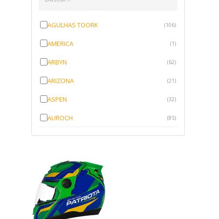
AGULHAS TOORK
(106)
AMERICA
(1)
ARBYN
(62)
ARIZONA
(21)
ASPEN
(32)
AUROCH
(85)
AURORENSE
(143)
BLOCK
(1)
BRV BORRACHAS
(64)
CAWU
(10)
CISER
(1)