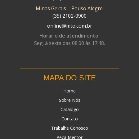
Minas Gerais – Pouso Alegre:
DN
(1)
(35) 2102-0900
DOMINATOR
(64)
online@mto.com.br
DUAS BARRAS
(23)
Horário de atendimento:
Seg. à sexta das 08:00 às 17:48.
EBF CAPACETES
(25)
EBF FURIOUS
(49)
EGK
(19)
MAPA DO SITE
ENERGY
(2)
Home
ERBS
(7)
Sobre Nós
FAR RAFAELA
(34)
Catálogo
FEY
(1)
Contato
FIREBREQ
(51)
Trabalhe Conosco
Peça Mentor
FLYNN
(23)