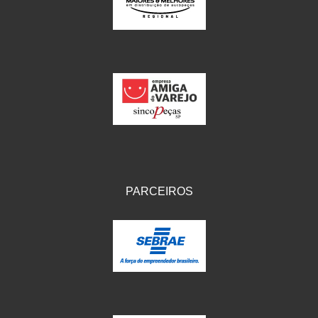
IKS
(154)
ILLION - EMBUS
(104)
IMPORTADO
(41)
JEROD
(5)
JOJAFER
(14)
KS
(104)
MAGNETRON
(496)
PARCEIROS
MELC
(9)
MGO MOLA
(137)
MOTO VISOR
(3)
MOTOBOR
(145)
MR
(28)