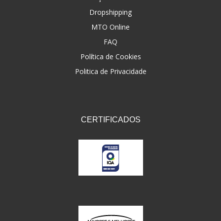
Dropshipping
FNA
(20)
MTO Online
FOCO DO BRASIL
(126)
FAQ
FW3
Política de Cookies
(72)
Politica de Privacidade
GEMOTO
(12)
GP TECH
(49)
GRENDENE
(9)
CERTIFICADOS
GT OIL
(6)
GULF OIL
(5)
GVS
(187)
HELIAR
(7)
HELLA
(8)