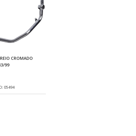
Adicionar Ao Carrinho
FREIO CROMADO
83/99
O: 05494