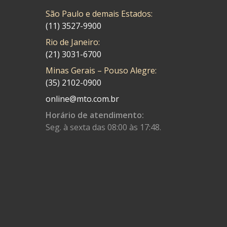
São Paulo e demais Estados:
CMP
(10)
(11) 3527-9900
COBREQ
(141)
Rio de Janeiro:
COMETA
(320)
(21) 3031-6700
Minas Gerais – Pouso Alegre:
CONTROL FLEX
(92)
(35) 2102-0900
CORTECO
(26)
online@mto.com.br
CPL IMPORT
(133)
Horário de atendimento:
Seg. à sexta das 08:00 às 17:48.
DANIDREA
(160)
DAYCO
(7)
DELTA
(17)
DIA FRAG
(183)
DID
(7)
DIVERSOS
(13)