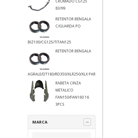
CROMADO CG125
83/99
RETENTOR BENGALA
C/GUARDA PO
BIZ100/CG125/TITAN125
RETENTOR BENGALA
AGRALE/DT180/RD350/XLR250/XLX PAR
RABETA CINZA
METALICO
FAN150/FAN160 16
3PCS
MARCA