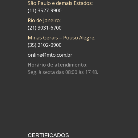
São Paulo e demais Estados:
CMP
(10)
(11) 3527-9900
COBREQ
(141)
Rio de Janeiro:
COMETA
(21) 3031-6700
(320)
Minas Gerais – Pouso Alegre:
CONTROL FLEX
(92)
(35) 2102-0900
CORTECO
(26)
online@mto.com.br
CPL IMPORT
(133)
Horário de atendimento:
Seg. à sexta das 08:00 às 17:48.
DANIDREA
(160)
DAYCO
(7)
DELTA
(17)
DIA FRAG
(183)
DID
(7)
DIVERSOS
(13)
CERTIFICADOS