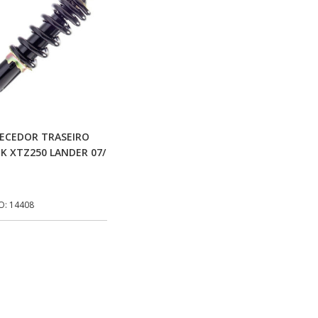
Adicionar Ao Carrinho
ECEDOR TRASEIRO
NK XTZ250 LANDER 07/
O: 14408