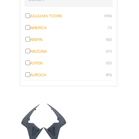
AGULHAS TOORK
(106)
AMERICA
(1)
ARBYN
(62)
ARIZONA
(21)
ASPEN
(32)
AUROCH
(85)
AURORENSE
(143)
BLOCK
(1)
BRV BORRACHAS
(64)
CAWU
(10)
CISER
(1)