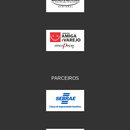
IKS
(154)
ILLION - EMBUS
(104)
IMPORTADO
(41)
JEROD
(5)
JOJAFER
(14)
KS
(104)
MAGNETRON
(496)
PARCEIROS
MELC
(9)
MGO MOLA
(137)
MOTO VISOR
(3)
MOTOBOR
(145)
MR
(28)