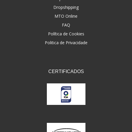
Dropshipping
FNA
(20)
MTO Online
FOCO DO BRASIL
(126)
FAQ
FW3
Política de Cookies
(72)
Politica de Privacidade
GEMOTO
(12)
GP TECH
(49)
GRENDENE
(9)
CERTIFICADOS
GT OIL
(6)
GULF OIL
(5)
GVS
(187)
HELIAR
(7)
HELLA
(8)