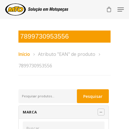
7899730953556
Início
Atributo "EAN" de produto
7899730953556
Pesquisar
Pesquisar
por:
MARCA