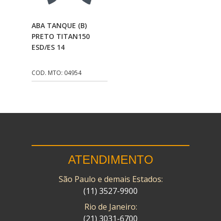
CMP
(10)
Adicionar Ao
ABA TANQUE (B)
COBREQ
(141)
Carrinho
PRETO TITAN150
ESD/ES 14
COMETA
(320)
CONTROL FLEX
(92)
COD. MTO: 04954
CORTECO
(26)
CPL IMPORT
(133)
DANIDREA
(160)
DAYCO
(7)
ATENDIMENTO
DELTA
(17)
São Paulo e demais Estados:
DIA FRAG
(183)
(11) 3527-9900
DID
(7)
Rio de Janeiro:
DIVERSOS
(13)
(21) 3031-6700