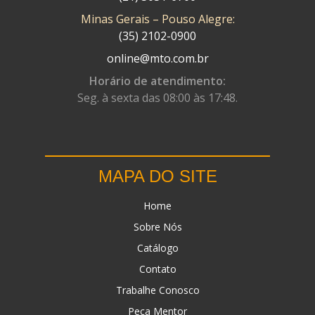
Minas Gerais – Pouso Alegre:
DN
(1)
(35) 2102-0900
DOMINATOR
(64)
online@mto.com.br
DUAS BARRAS
(23)
Horário de atendimento:
Seg. à sexta das 08:00 às 17:48.
EBF CAPACETES
(25)
EBF FURIOUS
(49)
EGK
(19)
MAPA DO SITE
ENERGY
(2)
Home
ERBS
(7)
Sobre Nós
FAR RAFAELA
(34)
Catálogo
FEY
(1)
Contato
FIREBREQ
(51)
Trabalhe Conosco
Peça Mentor
FLYNN
(23)