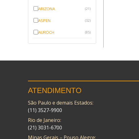
ARIZONA
(21)
ASPEN
(32)
AUROCH
(85)
AURORENSE
(143)
BLOCK
(1)
BRV BORRACHAS
(64)
CAWU
(10)
ATENDIMENTO
CISER
(1)
São Paulo e demais Estados:
CMP
(10)
(11) 3527-9900
COBREQ
(141)
Rio de Janeiro:
COMETA
(320)
(21) 3031-6700
Minas Gerais – Pouso Alegre:
CONTROL FLEX
(92)