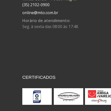
(35) 2102-0900
CORTECO
(26)
online@mto.com.br
CPL IMPORT
(133)
Horário de atendimento:
Seg. à sexta das 08:00 às 17:48.
DANIDREA
(160)
DAYCO
(7)
DELTA
(17)
DIA FRAG
(183)
DID
(7)
DIVERSOS
(13)
CERTIFICADOS
DN
(1)
DOMINATOR
(64)
DUAS BARRAS
(23)