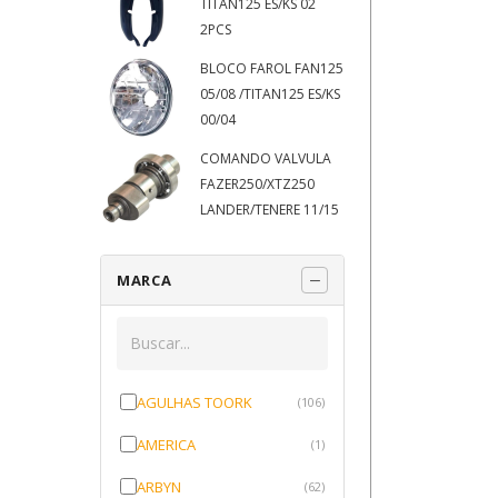
TITAN125 ES/KS 02
2PCS
BLOCO FAROL FAN125
05/08 /TITAN125 ES/KS
00/04
COMANDO VALVULA
FAZER250/XTZ250
LANDER/TENERE 11/15
MARCA
AGULHAS TOORK
(106)
AMERICA
(1)
ARBYN
(62)