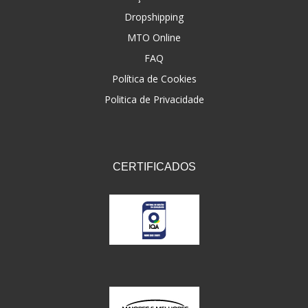
Dropshipping
FNA
(20)
MTO Online
FOCO DO BRASIL
(126)
FAQ
FW3
Política de Cookies
(72)
Politica de Privacidade
GEMOTO
(12)
GP TECH
(49)
GRENDENE
(9)
CERTIFICADOS
GT OIL
(6)
GULF OIL
(5)
GVS
(187)
HELIAR
(7)
HELLA
(8)