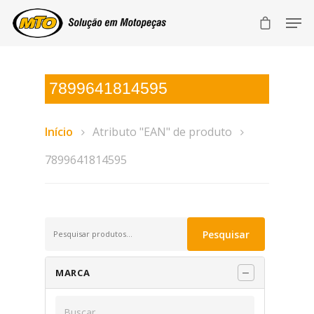
7899641814595
Início
Atributo "EAN" de produto
7899641814595
Pesquisar
Pesquisar
por:
MARCA