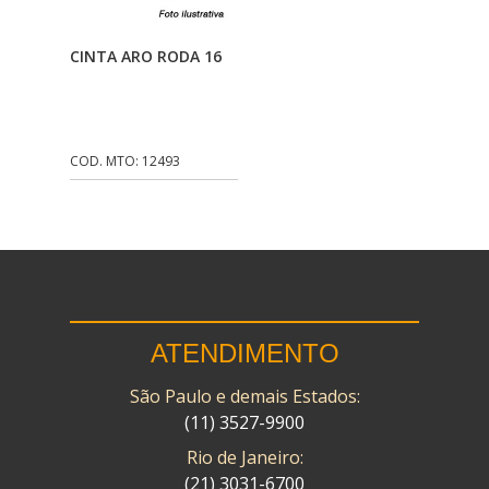
CMP
(10)
Adicionar Ao
CINTA ARO RODA 16
COBREQ
(141)
Carrinho
COMETA
(320)
CONTROL FLEX
(92)
COD. MTO: 12493
CORTECO
(26)
CPL IMPORT
(133)
DANIDREA
(160)
DAYCO
(7)
ATENDIMENTO
DELTA
(17)
São Paulo e demais Estados:
DIA FRAG
(183)
(11) 3527-9900
DID
(7)
Rio de Janeiro:
DIVERSOS
(13)
(21) 3031-6700