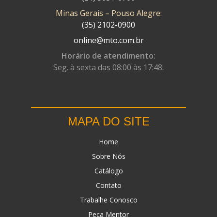
Minas Gerais – Pouso Alegre:
DN
(1)
(35) 2102-0900
DOMINATOR
(64)
online@mto.com.br
DUAS BARRAS
(23)
Horário de atendimento:
Seg. à sexta das 08:00 às 17:48.
EBF CAPACETES
(25)
EBF FURIOUS
(49)
EGK
(19)
MAPA DO SITE
ENERGY
(2)
Home
ERBS
(7)
Sobre Nós
FAR RAFAELA
(34)
Catálogo
FEY
(1)
Contato
FIREBREQ
(51)
Trabalhe Conosco
Peça Mentor
FLYNN
(23)