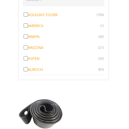
AGULHAS TOORK
(106)
AMERICA
(1)
ARBYN
(62)
ARIZONA
(21)
ASPEN
(32)
AUROCH
(85)
AURORENSE
(143)
BLOCK
(1)
BRV BORRACHAS
(64)
CAWU
(10)
CISER
(1)