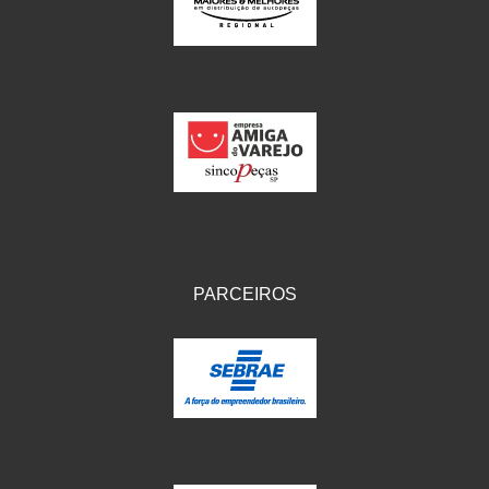
IKS
(154)
ILLION - EMBUS
(104)
IMPORTADO
(41)
JEROD
(5)
JOJAFER
(14)
KS
(104)
MAGNETRON
(496)
PARCEIROS
MELC
(9)
MGO MOLA
(137)
MOTO VISOR
(3)
MOTOBOR
(145)
MR
(28)