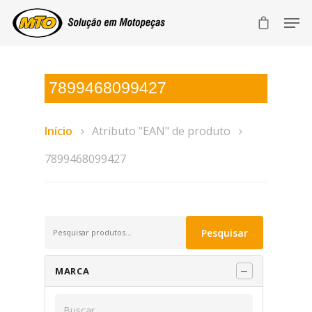
7899468099427
Início
Atributo "EAN" de produto
7899468099427
Pesquisar
Pesquisar
por:
MARCA