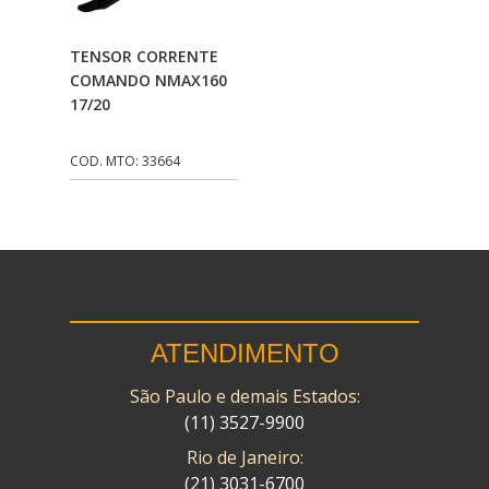
CMP
(10)
Adicionar Ao
TENSOR CORRENTE
COBREQ
(141)
Carrinho
COMANDO NMAX160
17/20
COMETA
(320)
CONTROL FLEX
(92)
COD. MTO: 33664
CORTECO
(26)
CPL IMPORT
(133)
DANIDREA
(160)
DAYCO
(7)
ATENDIMENTO
DELTA
(17)
São Paulo e demais Estados:
DIA FRAG
(183)
(11) 3527-9900
DID
(7)
Rio de Janeiro:
DIVERSOS
(13)
(21) 3031-6700