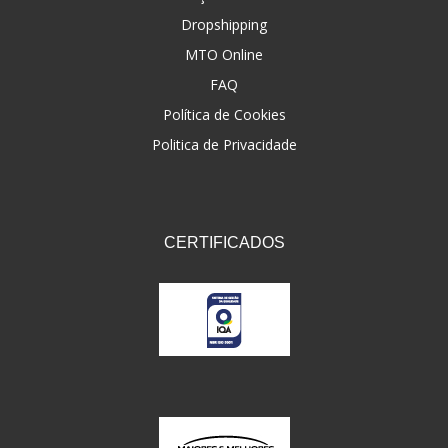
Dropshipping
FNA
(20)
MTO Online
FOCO DO BRASIL
(126)
FAQ
FW3
Política de Cookies
(72)
Politica de Privacidade
GEMOTO
(12)
GP TECH
(49)
GRENDENE
(9)
CERTIFICADOS
GT OIL
(6)
GULF OIL
(5)
GVS
(187)
HELIAR
(7)
HELLA
(8)