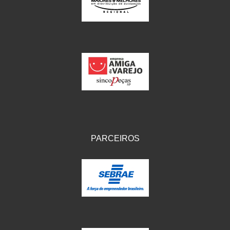
IKS
(154)
ILLION - EMBUS
(104)
IMPORTADO
(41)
JEROD
(5)
JOJAFER
(14)
KS
(104)
MAGNETRON
(496)
PARCEIROS
MELC
(9)
MGO MOLA
(137)
MOTO VISOR
(3)
MOTOBOR
(145)
MR
(28)