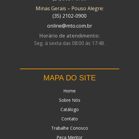
Minas Gerais – Pouso Alegre:
DN
(1)
(35) 2102-0900
DOMINATOR
(64)
online@mto.com.br
DUAS BARRAS
(23)
Horário de atendimento:
Seg. à sexta das 08:00 às 17:48.
EBF CAPACETES
(25)
EBF FURIOUS
(49)
EGK
(19)
MAPA DO SITE
ENERGY
(2)
Home
ERBS
(7)
Sobre Nós
FAR RAFAELA
(34)
Catálogo
FEY
(1)
Contato
FIREBREQ
(51)
Trabalhe Conosco
Peça Mentor
FLYNN
(23)