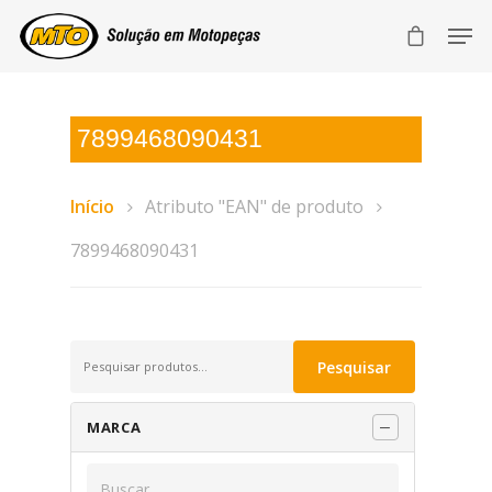
7899468090431
Início
Atributo "EAN" de produto
7899468090431
Pesquisar
Pesquisar
por:
MARCA