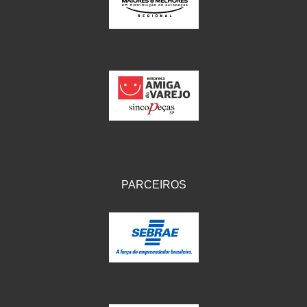
IKS
(154)
ILLION - EMBUS
(104)
IMPORTADO
(41)
JEROD
(5)
JOJAFER
(14)
KS
(104)
MAGNETRON
(496)
PARCEIROS
MELC
(9)
MGO MOLA
(137)
MOTO VISOR
(3)
MOTOBOR
(145)
MR
(28)