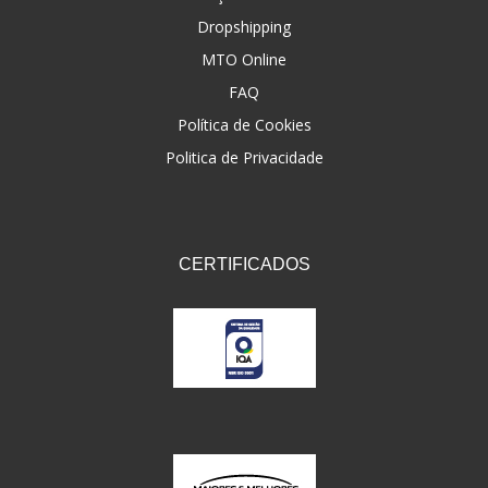
Dropshipping
FNA
(20)
MTO Online
FOCO DO BRASIL
(126)
FAQ
FW3
Política de Cookies
(72)
Politica de Privacidade
GEMOTO
(12)
GP TECH
(49)
GRENDENE
(9)
CERTIFICADOS
GT OIL
(6)
GULF OIL
(5)
GVS
(187)
HELIAR
(7)
HELLA
(8)