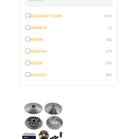
AGULHAS TOORK
(106)
AMERICA
(1)
ARBYN
(62)
ARIZONA
(21)
ASPEN
(32)
AUROCH
(85)
AURORENSE
(143)
BLOCK
(1)
BRV BORRACHAS
(64)
CAWU
(10)
CISER
(1)