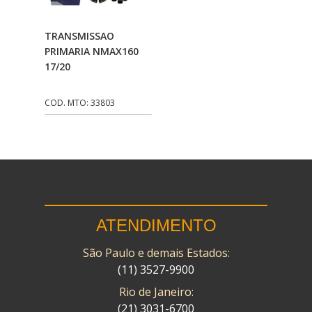
CMP
(10)
Adicionar Ao
TRANSMISSAO
COBREQ
(141)
Carrinho
PRIMARIA NMAX160
17/20
COMETA
(320)
CONTROL FLEX
(92)
COD. MTO: 33803
CORTECO
(26)
CPL IMPORT
(133)
DANIDREA
(160)
DAYCO
(7)
ATENDIMENTO
DELTA
(17)
São Paulo e demais Estados:
DIA FRAG
(183)
(11) 3527-9900
DID
(7)
Rio de Janeiro:
DIVERSOS
(13)
(21) 3031-6700