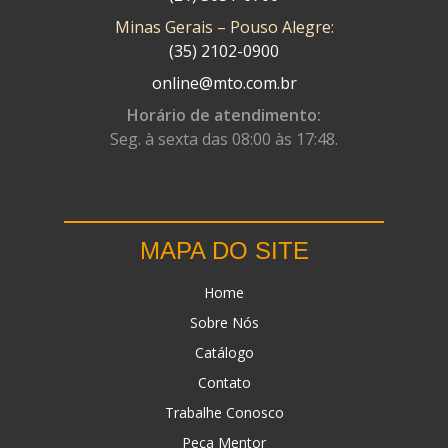
Minas Gerais – Pouso Alegre:
DN
(1)
(35) 2102-0900
DOMINATOR
(64)
online@mto.com.br
DUAS BARRAS
(23)
Horário de atendimento:
Seg. à sexta das 08:00 às 17:48.
EBF CAPACETES
(25)
EBF FURIOUS
(49)
EGK
(19)
MAPA DO SITE
ENERGY
(2)
Home
ERBS
(7)
Sobre Nós
FAR RAFAELA
(34)
Catálogo
FEY
(1)
Contato
FIREBREQ
(51)
Trabalhe Conosco
Peça Mentor
FLYNN
(23)