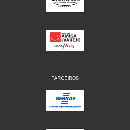
IKS
(154)
ILLION - EMBUS
(104)
IMPORTADO
(41)
JEROD
(5)
JOJAFER
(14)
KS
(104)
MAGNETRON
(496)
PARCEIROS
MELC
(9)
MGO MOLA
(137)
MOTO VISOR
(3)
MOTOBOR
(145)
MR
(28)