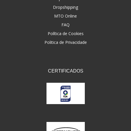
Dropshipping
FNA
(20)
MTO Online
FOCO DO BRASIL
(126)
FAQ
FW3
Política de Cookies
(72)
Politica de Privacidade
GEMOTO
(12)
GP TECH
(49)
GRENDENE
(9)
CERTIFICADOS
GT OIL
(6)
GULF OIL
(5)
GVS
(187)
HELIAR
(7)
HELLA
(8)