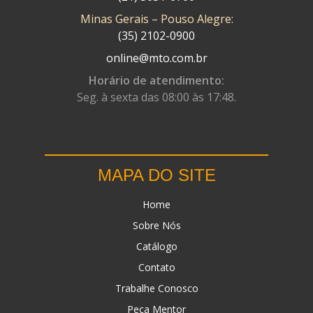
Minas Gerais – Pouso Alegre:
DN
(1)
(35) 2102-0900
DOMINATOR
(64)
online@mto.com.br
DUAS BARRAS
(23)
Horário de atendimento:
Seg. à sexta das 08:00 às 17:48.
EBF CAPACETES
(25)
EBF FURIOUS
(49)
EGK
(19)
MAPA DO SITE
ENERGY
(2)
Home
ERBS
(7)
Sobre Nós
FAR RAFAELA
(34)
Catálogo
FEY
(1)
Contato
FIREBREQ
(51)
Trabalhe Conosco
Peça Mentor
FLYNN
(23)