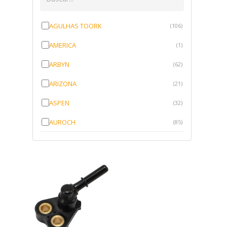
AGULHAS TOORK
(106)
AMERICA
(1)
ARBYN
(62)
ARIZONA
(21)
ASPEN
(32)
AUROCH
(85)
AURORENSE
(143)
BLOCK
(1)
BRV BORRACHAS
(64)
CAWU
(10)
CISER
(1)