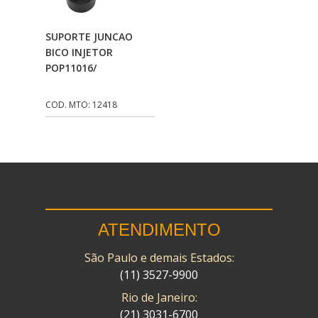
CMP
(10)
Adicionar Ao
SUPORTE JUNCAO
COBREQ
(141)
Carrinho
BICO INJETOR
POP11016/
COMETA
(320)
CONTROL FLEX
(92)
COD. MTO: 12418
CORTECO
(26)
CPL IMPORT
(133)
DANIDREA
(160)
DAYCO
(7)
ATENDIMENTO
DELTA
(17)
São Paulo e demais Estados:
DIA FRAG
(183)
(11) 3527-9900
DID
(7)
Rio de Janeiro:
DIVERSOS
(13)
(21) 3031-6700