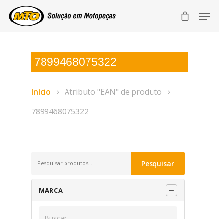
7899468075322
Início
Atributo "EAN" de produto
7899468075322
Pesquisar
Pesquisar
por:
MARCA