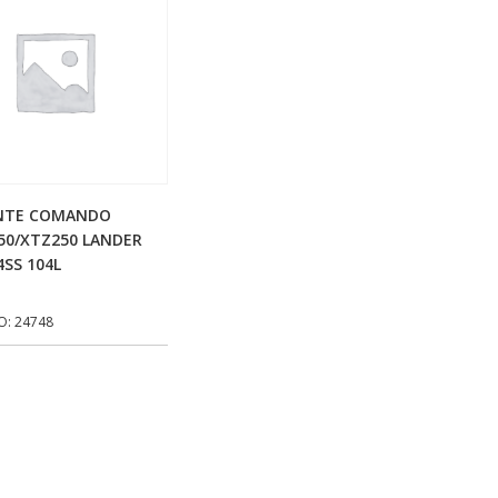
Adicionar Ao Carrinho
NTE COMANDO
50/XTZ250 LANDER
4SS 104L
O: 24748