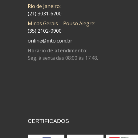
COBREQ
(141)
Rio de Janeiro:
(21) 3031-6700
COMETA
(320)
Minas Gerais – Pouso Alegre:
CONTROL FLEX
(92)
(35) 2102-0900
CORTECO
(26)
online@mto.com.br
CPL IMPORT
(133)
Horário de atendimento:
Seg. à sexta das 08:00 às 17:48.
DANIDREA
(160)
DAYCO
(7)
DELTA
(17)
DIA FRAG
(183)
DID
(7)
DIVERSOS
(13)
CERTIFICADOS
DN
(1)