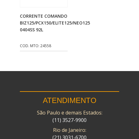
CMP
(10)
Adicionar Ao
CORRENTE COMANDO
COBREQ
(141)
Carrinho
BIZ125/PCX150/ELITE125/NEO125
0404SS 92L
COMETA
(320)
CONTROL FLEX
(92)
COD. MTO: 24558
CORTECO
(26)
CPL IMPORT
(133)
DANIDREA
(160)
DAYCO
(7)
ATENDIMENTO
DELTA
(17)
São Paulo e demais Estados:
DIA FRAG
(183)
(11) 3527-9900
DID
(7)
Rio de Janeiro:
DIVERSOS
(13)
(21) 3031-6700