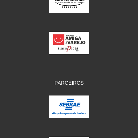
IKS
(154)
ILLION - EMBUS
(104)
IMPORTADO
(41)
JEROD
(5)
JOJAFER
(14)
KS
(104)
MAGNETRON
(496)
PARCEIROS
MELC
(9)
MGO MOLA
(137)
MOTO VISOR
(3)
MOTOBOR
(145)
MR
(28)