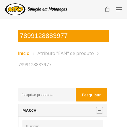
7899128883977
Início
Atributo "EAN" de produto
7899128883977
Pesquisar
Pesquisar
por:
MARCA