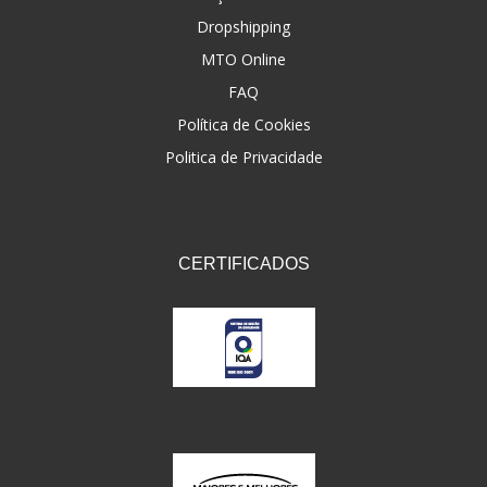
Dropshipping
FNA
(20)
MTO Online
FOCO DO BRASIL
(126)
FAQ
FW3
Política de Cookies
(72)
Politica de Privacidade
GEMOTO
(12)
GP TECH
(49)
GRENDENE
(9)
CERTIFICADOS
GT OIL
(6)
GULF OIL
(5)
GVS
(187)
HELIAR
(7)
HELLA
(8)