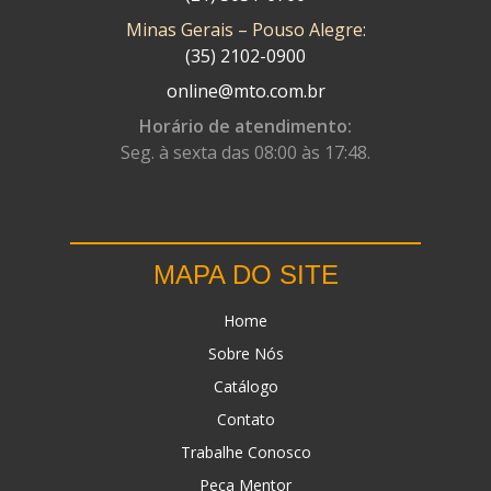
Minas Gerais – Pouso Alegre:
DN
(1)
(35) 2102-0900
DOMINATOR
(64)
online@mto.com.br
DUAS BARRAS
(23)
Horário de atendimento:
Seg. à sexta das 08:00 às 17:48.
EBF CAPACETES
(25)
EBF FURIOUS
(49)
EGK
(19)
MAPA DO SITE
ENERGY
(2)
Home
ERBS
(7)
Sobre Nós
FAR RAFAELA
(34)
Catálogo
FEY
(1)
Contato
FIREBREQ
(51)
Trabalhe Conosco
Peça Mentor
FLYNN
(23)